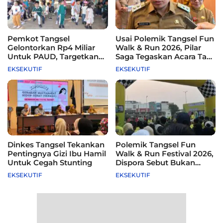
Pemkot Tangsel
Usai Polemik Tangsel Fun
Gelontorkan Rp4 Miliar
Walk & Run 2026, Pilar
Untuk PAUD, Targetkan
Saga Tegaskan Acara Tak
115 Sekolah
Difasilitasi Pemkot
EKSEKUTIF
EKSEKUTIF
Dinkes Tangsel Tekankan
Polemik Tangsel Fun
Pentingnya Gizi Ibu Hamil
Walk & Run Festival 2026,
Untuk Cegah Stunting
Dispora Sebut Bukan
Agenda Pemkot
EKSEKUTIF
EKSEKUTIF