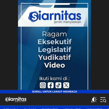
siarnitas
Jernih Menyiarkan