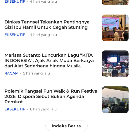
EKSEKUTIF
4 hari yang lalu
Dinkes Tangsel Tekankan Pentingnya
Gizi Ibu Hamil Untuk Cegah Stunting
EKSEKUTIF
4 hari yang lalu
Marissa Sutanto Luncurkan Lagu “KITA
INDONESIA”, Ajak Anak Muda Berkarya
dari Alat Sederhana hingga Musik
Tradisional
RAGAM
5 hari yang lalu
Polemik Tangsel Fun Walk & Run Festival
2026, Dispora Sebut Bukan Agenda
Pemkot
EKSEKUTIF
6 hari yang lalu
Indeks Berita