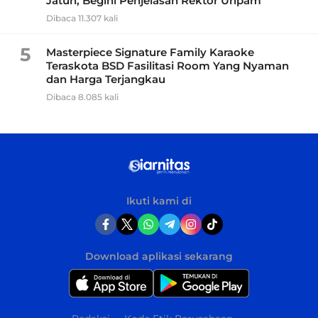
Jatuh, Begini Penjelasan Rektor Unpam
Dibaca 11.307 kali
5
Masterpiece Signature Family Karaoke
Teraskota BSD Fasilitasi Room Yang Nyaman
dan Harga Terjangkau
Dibaca 8.085 kali
Ikuti kami di
Download aplikasi sekarang