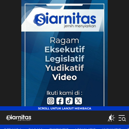
siarnitas
Jernih Menyiarkan