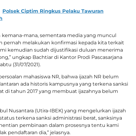
Polsek Ciptim Ringkus Pelaku Tawuran
h
ah kemana-mana, sementara media yang muncul
 pernah melakukan konfirmasi kepada kita terkait
 kami kemudian sudah dijustifikasi duluan menerima
g,” ungkap Bachtiar di Kantor Prodi Pascasarjana
btu (31/07/2021).
 persoalan mahasiswa NR, bahwa ijazah NR belum
i lantaran ada historis kampusnya yang terkena sanksi
rat di tahun 2017 yang membuat ijazahnya belum
mbul Nusantara (Utira-IBEK) yang mengelurkan ijazah
tatus terkena sanksi administrasi berat, sanksinya
entian pembinaan dalam prosesnya tentu kami
ak pendaftaran dia,” jelasnya.