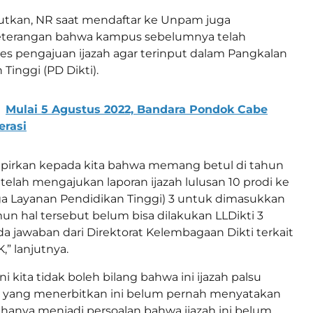
jutkan, NR saat mendaftar ke Unpam juga
terangan bahwa kampus sebelumnya telah
s pengajuan ijazah agar terinput dalam Pangkalan
Tinggi (PD Dikti).
Mulai 5 Agustus 2022, Bandara Pondok Cabe
erasi
pirkan kepada kita bahwa memang betul di tahun
telah mengajukan laporan ijazah lulusan 10 prodi ke
ga Layanan Pendidikan Tinggi) 3 untuk dimasukkan
mun hal tersebut belum bisa dilakukan LLDikti 3
a jawaban dari Direktorat Kelembagaan Dikti terkait
,” lanjutnya.
ni kita tidak boleh bilang bahwa ini ijazah palsu
 yang menerbitkan ini belum pernah menyatakan
, hanya menjadi persoalan bahwa ijazah ini belum