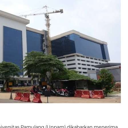
iversitas Pamulang (Unpam) dikabarkan menerima