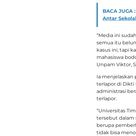
BACA JUGA :
Antar Sekola
“Media ini sud
semua itu belum
kasus ini, tapi
mahasiswa bodon
Unpam Viktor, Sa
Ia menjelaskan
terlapor di Dikt
administrasi be
terlapor.
“Universitas Ti
tersebut dalam s
berupa pemberh
tidak bisa menol