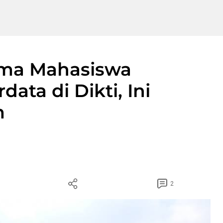
ima Mahasiswa
data di Dikti, Ini
m
2