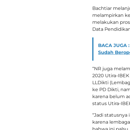
Bachtiar melan
melampirkan ke
melakukan prose
Data Pendidikan 
BACA JUGA :
Sudah Berop
“NR juga melam
2020 Utira-IBEK 
LLDikti (Lemba
ke PD Dikti, na
karena belum ad
status Utira-IBEK
“Jadi statusnya i
karena lembaga
bahwa ini palsu