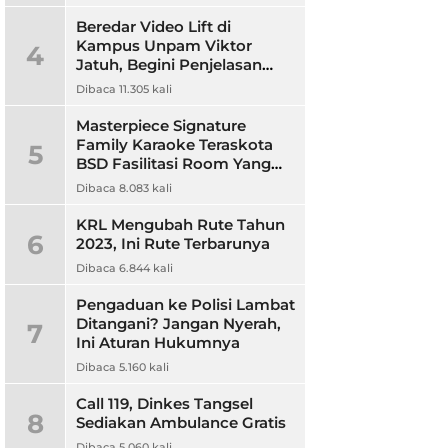
Beredar Video Lift di
Kampus Unpam Viktor
4
Jatuh, Begini Penjelasan
Rektor Unpam
Dibaca 11.305 kali
Masterpiece Signature
Family Karaoke Teraskota
5
BSD Fasilitasi Room Yang
Nyaman dan Harga
Dibaca 8.083 kali
Terjangkau
KRL Mengubah Rute Tahun
6
2023, Ini Rute Terbarunya
Dibaca 6.844 kali
Pengaduan ke Polisi Lambat
Ditangani? Jangan Nyerah,
7
Ini Aturan Hukumnya
Dibaca 5.160 kali
Call 119, Dinkes Tangsel
8
Sediakan Ambulance Gratis
Dibaca 5.060 kali