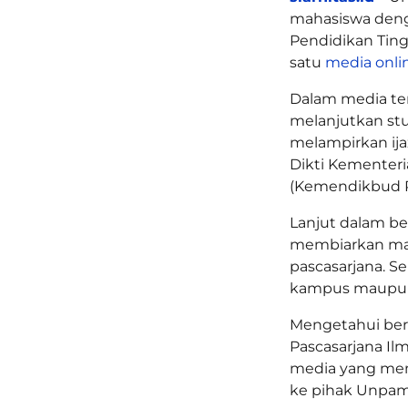
mahasiswa denga
Pendidikan Tingg
satu
media onli
Dalam media ter
melanjutkan st
melampirkan ijaz
Dikti Kementeri
(Kemendikbud R
Lanjut dalam ber
membiarkan mah
pascasarjana. Se
kampus maupu
Mengetahui beri
Pascasarjana I
media yang mem
ke pihak Unpam