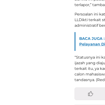
terlapor,” tamb
Persoalan ini k
LLDikti terkait 
administratif b
BACA JUGA :
Pelayanan Di
“Statusnya ini 
ijazah yang dia
terkait itu, ya 
calon mahasiswa
tandasnya. (Red