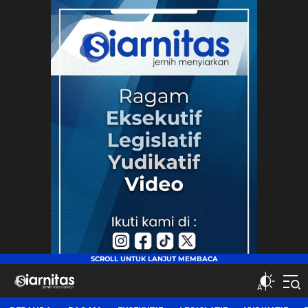
siarnitas
Jernih Menyiarkan