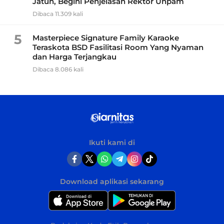
Jatuh, Begini Penjelasan Rektor Unpam
Dibaca 11.309 kali
5
Masterpiece Signature Family Karaoke
Teraskota BSD Fasilitasi Room Yang Nyaman
dan Harga Terjangkau
Dibaca 8.086 kali
Ikuti kami di
Download aplikasi sekarang