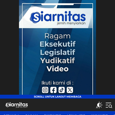
siarnitas
Jernih Menyiarkan