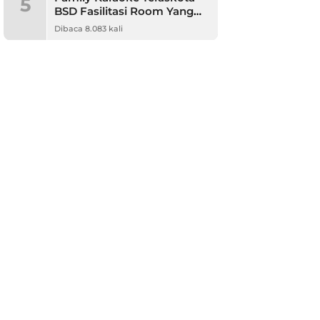
5
BSD Fasilitasi Room Yang
Nyaman dan Harga
Dibaca 8.083 kali
Terjangkau