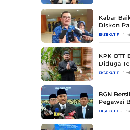
Kabar Bai
Diskon Pa
Agustus
EKSEKUTIF
1 m
KPK OTT B
Diduga Ter
Jabatan
EKSEKUTIF
1 m
BGN Bersih
Pegawai 
EKSEKUTIF
1 m