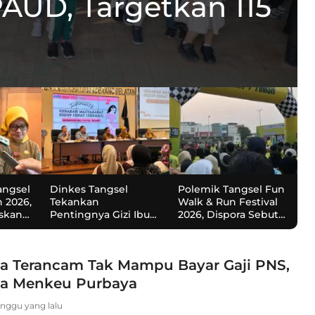
PAUD, Targetkan 115
ar Saga Tegaskan
zi Ibu Hamil Untuk
 Dispora Sebut
silitasi Pemkot
ng
a Pemkot
angsel
Dinkes Tangsel
Polemik Tangsel Fun
 2026,
Tekankan
Walk & Run Festival
askan
Pentingnya Gizi Ibu
2026, Dispora Sebut
litasi
Hamil Untuk Cegah
Bukan Agenda
Stunting
Pemkot
 Terancam Tak Mampu Bayar Gaji PNS,
ta Menkeu Purbaya
inggu yang lalu