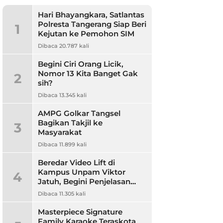
Hari Bhayangkara, Satlantas
Polresta Tangerang Siap Beri
1
Kejutan ke Pemohon SIM
Dibaca 20.787 kali
Begini Ciri Orang Licik,
Nomor 13 Kita Banget Gak
2
sih?
Dibaca 13.345 kali
AMPG Golkar Tangsel
Bagikan Takjil ke
3
Masyarakat
Dibaca 11.899 kali
Beredar Video Lift di
Kampus Unpam Viktor
4
Jatuh, Begini Penjelasan
Rektor Unpam
Dibaca 11.305 kali
Masterpiece Signature
Family Karaoke Teraskota