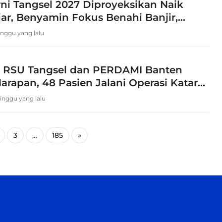
i Tangsel 2027 Diproyeksikan Naik
iar, Benyamin Fokus Benahi Banjir,
an Sampah
inggu yang lalu
i RSU Tangsel dan PERDAMI Banten
arapan, 48 Pasien Jalani Operasi Katarak
inggu yang lalu
3
…
185
»