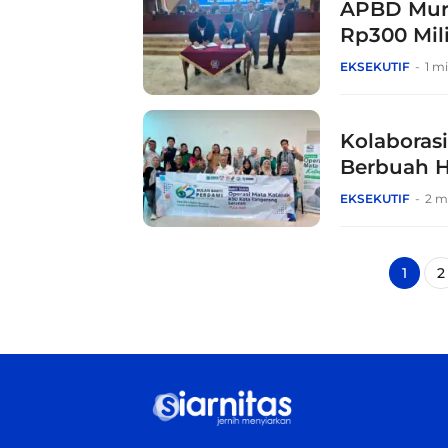
APBD Murn
Rp300 Mil
Macet, d
EKSEKUTIF
1 m
Kolaboras
Berbuah H
Gratis
EKSEKUTIF
2 m
1
2