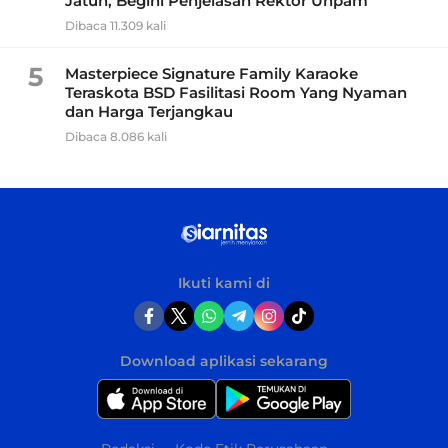
Jatuh, Begini Penjelasan Rektor Unpam
Dibaca 11.309 kali
5
Masterpiece Signature Family Karaoke
Teraskota BSD Fasilitasi Room Yang Nyaman
dan Harga Terjangkau
Dibaca 8.086 kali
Ikuti kami di
Download aplikasi sekarang