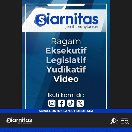
siarnitas
Jernih Menyiarkan