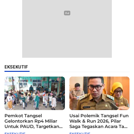
EKSEKUTIF
Pemkot Tangsel
Usai Polemik Tangsel Fun
Gelontorkan Rp4 Miliar
Walk & Run 2026, Pilar
Untuk PAUD, Targetkan
Saga Tegaskan Acara Tak
115 Sekolah
Difasilitasi Pemkot
EKSEKUTIF
EKSEKUTIF