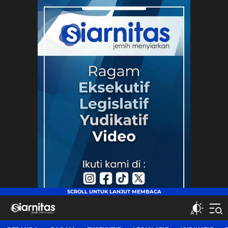
siarnitas
Jernih Menyiarkan