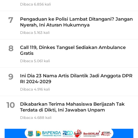
Dibaca 6.856 kali
7
Pengaduan ke Polisi Lambat Ditangani? Jangan
Nyerah, Ini Aturan Hukumnya
Dibaca 5.163 kali
8
Call 119, Dinkes Tangsel Sediakan Ambulance
Gratis
Dibaca 5.061 kali
9
Ini Dia 23 Nama Artis Dilantik Jadi Anggota DPR
RI 2024-2029
Dibaca 4.916 kali
10
Dikabarkan Terima Mahasiswa Berijazah Tak
Terdata di Dikti, Ini Jawaban Unpam
Dibaca 4.688 kali