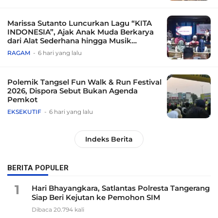
Marissa Sutanto Luncurkan Lagu “KITA
INDONESIA”, Ajak Anak Muda Berkarya
dari Alat Sederhana hingga Musik
Tradisional
RAGAM
6 hari yang lalu
Polemik Tangsel Fun Walk & Run Festival
2026, Dispora Sebut Bukan Agenda
Pemkot
EKSEKUTIF
6 hari yang lalu
Indeks Berita
BERITA POPULER
1
Hari Bhayangkara, Satlantas Polresta Tangerang
Siap Beri Kejutan ke Pemohon SIM
Dibaca 20.794 kali