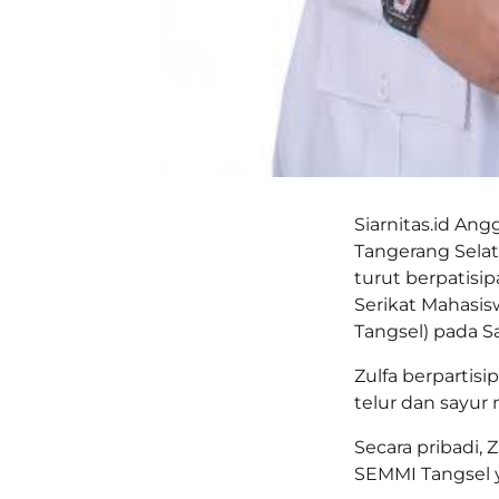
Siarnitas.id An
Tangerang Selat
turut berpatisi
Serikat Mahasis
Tangsel) pada Sa
Zulfa berpartis
telur dan sayur
Secara pribadi
SEMMI Tangsel y