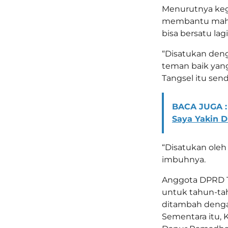
Menurutnya kegi
membantu mahasi
bisa bersatu lag
“Disatukan den
teman baik yang
Tangsel itu sendir
BACA JUGA :
Saya Yakin D
“Disatukan oleh
imbuhnya.
Anggota DPRD Ta
untuk tahun-ta
ditambah dengan
Sementara itu,