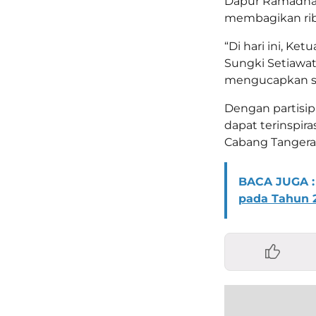
Dapur Ramadhan
membagikan rib
“Di hari ini, Ke
Sungki Setiawa
mengucapkan syu
Dengan partisip
dapat terinspir
Cabang Tangera
BACA JUGA :
pada Tahun 