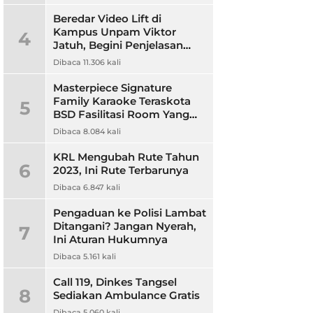
Beredar Video Lift di
Kampus Unpam Viktor
4
Jatuh, Begini Penjelasan
Rektor Unpam
Dibaca 11.306 kali
Masterpiece Signature
Family Karaoke Teraskota
5
BSD Fasilitasi Room Yang
Nyaman dan Harga
Dibaca 8.084 kali
Terjangkau
KRL Mengubah Rute Tahun
6
2023, Ini Rute Terbarunya
Dibaca 6.847 kali
Pengaduan ke Polisi Lambat
Ditangani? Jangan Nyerah,
7
Ini Aturan Hukumnya
Dibaca 5.161 kali
Call 119, Dinkes Tangsel
8
Sediakan Ambulance Gratis
Dibaca 5.060 kali