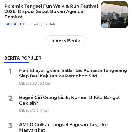
Polemik Tangsel Fun Walk & Run Festival
2026, Dispora Sebut Bukan Agenda
Pemkot
EKSEKUTIF
6 hari yang lalu
Indeks Berita
BERITA POPULER
1
Hari Bhayangkara, Satlantas Polresta Tangerang
Siap Beri Kejutan ke Pemohon SIM
Dibaca 20.792 kali
2
Begini Ciri Orang Licik, Nomor 13 Kita Banget
Gak sih?
Dibaca 13.347 kali
3
AMPG Golkar Tangsel Bagikan Takjil ke
Masyarakat