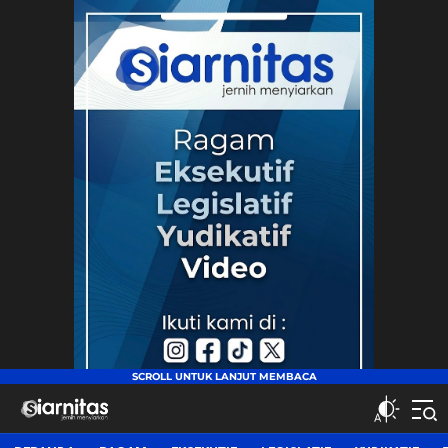
siarnitas
Jernih Menyiarkan