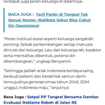
terdapat juga peran keluarga di dalamnya.
BACA JUGA :
Tarif Parkir di Tangsel Tak
Sesuai Aturan, Walikota Sebut Bisa Cabut
Ijin Operasional
“Peran institusi sosial seperti keluarga sangatlah
penting. Sebab perkembangan setiap manusia
dimulai dari keluarga. Lalu dari keluarga lah, karakter
serta mentalitas dibentuk, potensi diri
dikembangkan,” ungkap Benyamin.
“Sehingga jadilah anak Indonesia berdaya saing,
berbudi pekerti dan berakhlak santun demi
terwujudnya generasi emas tahun 2045. SDM
unggul, Indonesia maju,” lanjutnya
Baca Juga :
Satpol PP Tangsel Bersama Damkar
Evakuasi Reklame Roboh di Jalan RE