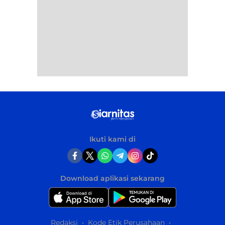
Ikuti kami di
Download aplikasi sekarang
Redaksi
Kode Etik Perusahaan