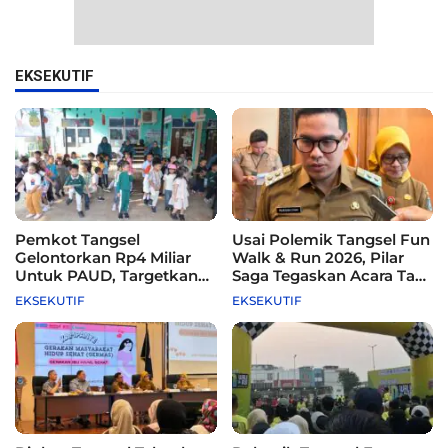
EKSEKUTIF
Pemkot Tangsel
Usai Polemik Tangsel Fun
Gelontorkan Rp4 Miliar
Walk & Run 2026, Pilar
Untuk PAUD, Targetkan
Saga Tegaskan Acara Tak
115 Sekolah
Difasilitasi Pemkot
EKSEKUTIF
EKSEKUTIF