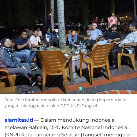
Foto: Para hadirin mengikuti Nobar dan dialog kepemudaan
yang diselenggarakan oleh DPD KNPI Tangsel.
siarnitas.id
— Dalam mendukung Indonesia
melawan Bahrain, DPD Komite Nasional Indonesia
(KNPI) Kota Tangerang Selatan (Tangsel) menggelar