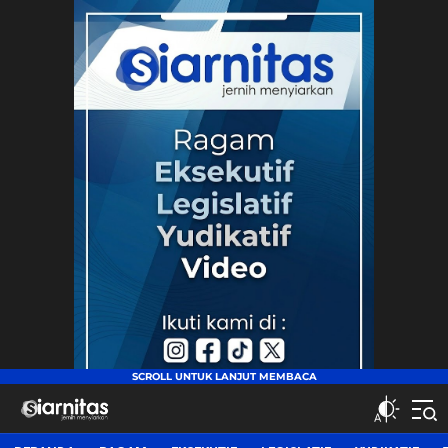
siarnitas
Jernih Menyiarkan