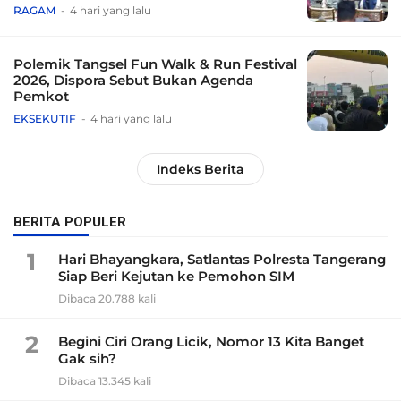
Tradisional
RAGAM
4 hari yang lalu
Polemik Tangsel Fun Walk & Run Festival
2026, Dispora Sebut Bukan Agenda
Pemkot
EKSEKUTIF
4 hari yang lalu
Indeks Berita
BERITA POPULER
1
Hari Bhayangkara, Satlantas Polresta Tangerang
Siap Beri Kejutan ke Pemohon SIM
Dibaca 20.788 kali
2
Begini Ciri Orang Licik, Nomor 13 Kita Banget
Gak sih?
Dibaca 13.345 kali