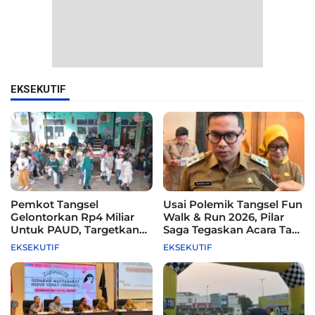
EKSEKUTIF
Pemkot Tangsel
Usai Polemik Tangsel Fun
Gelontorkan Rp4 Miliar
Walk & Run 2026, Pilar
Untuk PAUD, Targetkan
Saga Tegaskan Acara Tak
115 Sekolah
Difasilitasi Pemkot
EKSEKUTIF
EKSEKUTIF