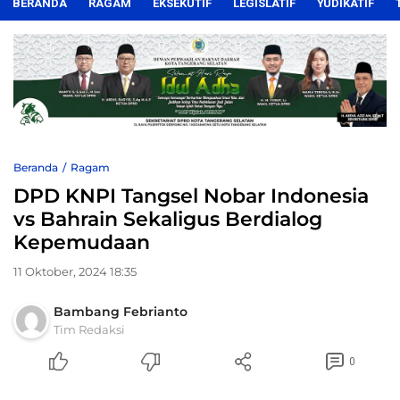
BERANDA
RAGAM
EKSEKUTIF
LEGISLATIF
YUDIKATIF
Beranda
Ragam
DPD KNPI Tangsel Nobar Indonesia
vs Bahrain Sekaligus Berdialog
Kepemudaan
11 Oktober, 2024 18:35
Bambang Febrianto
Tim Redaksi
0