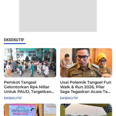
EKSEKUTIF
Pemkot Tangsel
Usai Polemik Tangsel Fun
Gelontorkan Rp4 Miliar
Walk & Run 2026, Pilar
Untuk PAUD, Targetkan
Saga Tegaskan Acara Tak
115 Sekolah
Difasilitasi Pemkot
EKSEKUTIF
EKSEKUTIF