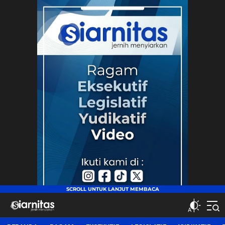
siarnitas
Jernih Menyiarkan