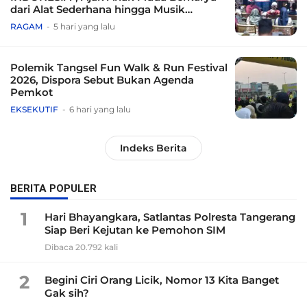
dari Alat Sederhana hingga Musik
Tradisional
RAGAM
5 hari yang lalu
Polemik Tangsel Fun Walk & Run Festival
2026, Dispora Sebut Bukan Agenda
Pemkot
EKSEKUTIF
6 hari yang lalu
Indeks Berita
BERITA POPULER
1
Hari Bhayangkara, Satlantas Polresta Tangerang
Siap Beri Kejutan ke Pemohon SIM
Dibaca 20.792 kali
2
Begini Ciri Orang Licik, Nomor 13 Kita Banget
Gak sih?