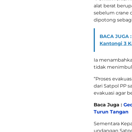
alat berat beru
sebelum crane d
dipotong sebagia
BACA JUGA :
Kantongi 3 
Ia menambahkan,
tidak menimbul
“Proses evakuas
dari Satpol PP 
evakuasi agar b
Baca Juga :
Ged
Turun Tangan
Sementara Kepa
undangan Satpol