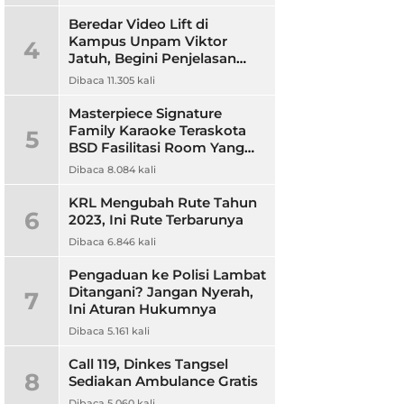
Beredar Video Lift di
Kampus Unpam Viktor
4
Jatuh, Begini Penjelasan
Rektor Unpam
Dibaca 11.305 kali
Masterpiece Signature
Family Karaoke Teraskota
5
BSD Fasilitasi Room Yang
Nyaman dan Harga
Dibaca 8.084 kali
Terjangkau
KRL Mengubah Rute Tahun
6
2023, Ini Rute Terbarunya
Dibaca 6.846 kali
Pengaduan ke Polisi Lambat
Ditangani? Jangan Nyerah,
7
Ini Aturan Hukumnya
Dibaca 5.161 kali
Call 119, Dinkes Tangsel
8
Sediakan Ambulance Gratis
Dibaca 5.060 kali