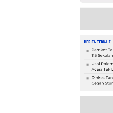
BERITA TERKAIT
Pemkot Tan
115 Sekolah
Usai Polem
Acara Tak D
Dinkes Tan
Cegah Stun