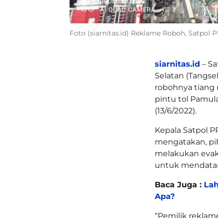
Foto (siarnitas.id) Reklame Roboh, Satpo
siarnitas.id
– Sa
Selatan (Tangse
robohnya tiang 
pintu tol Pamul
(13/6/2022).
Kepala Satpol P
mengatakan, pi
melakukan evak
untuk mendatan
Baca Juga :
Lah
Apa?
“Pemilik reklam