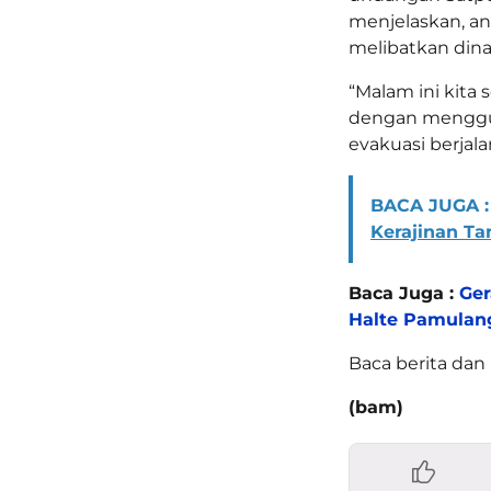
menjelaskan, a
melibatkan din
“Malam ini kit
dengan menggun
evakuasi berjal
BACA JUGA :
Kerajinan Ta
Baca Juga :
Ger
Halte Pamulan
Baca berita dan 
(bam)