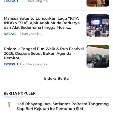
EKSEKUTIF
5 hari yang lalu
Marissa Sutanto Luncurkan Lagu “KITA
INDONESIA”, Ajak Anak Muda Berkarya
dari Alat Sederhana hingga Musik
Tradisional
RAGAM
6 hari yang lalu
Polemik Tangsel Fun Walk & Run Festival
2026, Dispora Sebut Bukan Agenda
Pemkot
EKSEKUTIF
6 hari yang lalu
Indeks Berita
BERITA POPULER
1
Hari Bhayangkara, Satlantas Polresta Tangerang
Siap Beri Kejutan ke Pemohon SIM