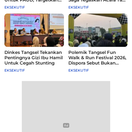
115 Sekolah
Difasilitasi Pemkot
EKSEKUTIF
EKSEKUTIF
Dinkes Tangsel Tekankan
Polemik Tangsel Fun
Pentingnya Gizi Ibu Hamil
Walk & Run Festival 2026,
Untuk Cegah Stunting
Dispora Sebut Bukan
Agenda Pemkot
EKSEKUTIF
EKSEKUTIF