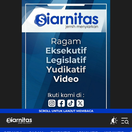
siarnitas
Jernih Menyiarkan