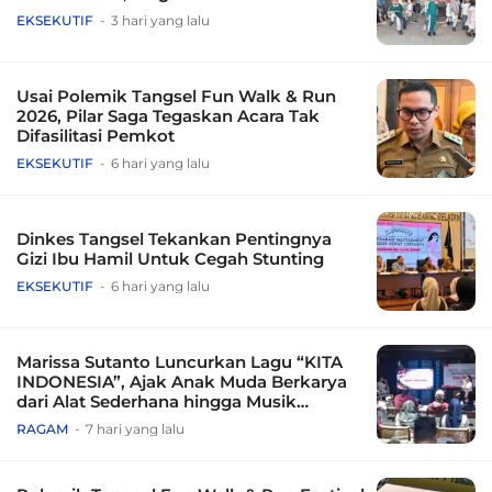
EKSEKUTIF
3 hari yang lalu
Usai Polemik Tangsel Fun Walk & Run
2026, Pilar Saga Tegaskan Acara Tak
Difasilitasi Pemkot
EKSEKUTIF
6 hari yang lalu
Dinkes Tangsel Tekankan Pentingnya
Gizi Ibu Hamil Untuk Cegah Stunting
EKSEKUTIF
6 hari yang lalu
Marissa Sutanto Luncurkan Lagu “KITA
INDONESIA”, Ajak Anak Muda Berkarya
dari Alat Sederhana hingga Musik
Tradisional
RAGAM
7 hari yang lalu