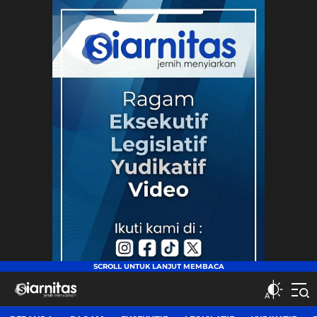
siarnitas
Jernih Menyiarkan