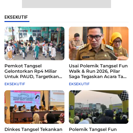
EKSEKUTIF
Pemkot Tangsel
Usai Polemik Tangsel Fun
Gelontorkan Rp4 Miliar
Walk & Run 2026, Pilar
Untuk PAUD, Targetkan
Saga Tegaskan Acara Tak
115 Sekolah
Difasilitasi Pemkot
EKSEKUTIF
EKSEKUTIF
Dinkes Tangsel Tekankan
Polemik Tangsel Fun