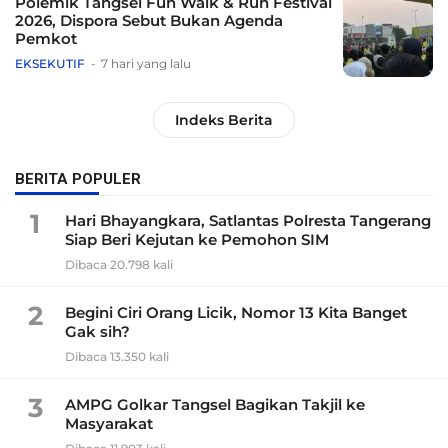
Polemik Tangsel Fun Walk & Run Festival
2026, Dispora Sebut Bukan Agenda
Pemkot
EKSEKUTIF
7 hari yang lalu
Indeks Berita
BERITA POPULER
1
Hari Bhayangkara, Satlantas Polresta Tangerang
Siap Beri Kejutan ke Pemohon SIM
Dibaca 20.798 kali
2
Begini Ciri Orang Licik, Nomor 13 Kita Banget
Gak sih?
Dibaca 13.350 kali
3
AMPG Golkar Tangsel Bagikan Takjil ke
Masyarakat