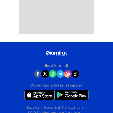
Ikuti kami di
Download aplikasi sekarang
Redaksi
Kode Etik Perusahaan
SOP Perlindungan Wartawan