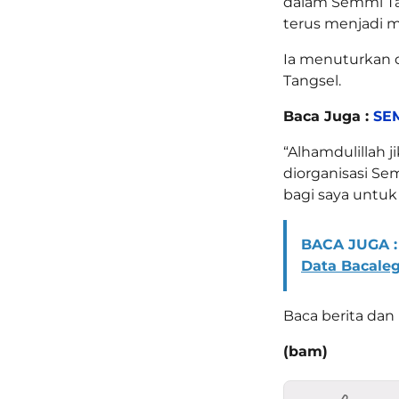
dalam Semmi Tan
terus menjadi m
Ia menuturkan d
Tangsel.
Baca Juga :
SEM
“Alhamdulillah
diorganisasi Sem
bagi saya untuk
BACA JUGA :
Data Bacale
Baca berita dan 
(bam)