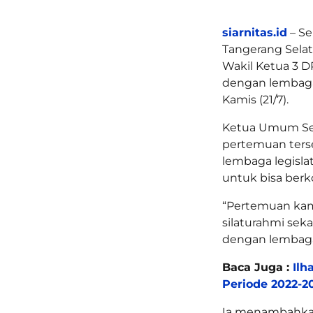
siarnitas.id
– Se
Tangerang Selat
Wakil Ketua 3 D
dengan lembaga 
Kamis (21/7).
Ketua Umum Sem
pertemuan ters
lembaga legisla
untuk bisa berko
“Pertemuan kami
silaturahmi sek
dengan lembaga l
Baca Juga :
Ilh
Periode 2022-2
Ia menambahka