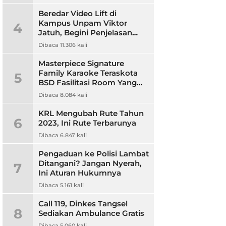
Beredar Video Lift di
Kampus Unpam Viktor
4
Jatuh, Begini Penjelasan
Rektor Unpam
Dibaca 11.306 kali
Masterpiece Signature
Family Karaoke Teraskota
5
BSD Fasilitasi Room Yang
Nyaman dan Harga
Dibaca 8.084 kali
Terjangkau
KRL Mengubah Rute Tahun
6
2023, Ini Rute Terbarunya
Dibaca 6.847 kali
Pengaduan ke Polisi Lambat
Ditangani? Jangan Nyerah,
7
Ini Aturan Hukumnya
Dibaca 5.161 kali
Call 119, Dinkes Tangsel
8
Sediakan Ambulance Gratis
Dibaca 5.060 kali