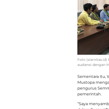
Foto (siarnitas.i
audiensi dengan 
Sementara itu, 
Mustopa menga
pengurus Semmi 
pemerintah.
“Saya menyambu