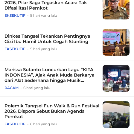
2026, Pilar Saga Tegaskan Acara Tak
Difasilitasi Pemkot
EKSEKUTIF
5 hari yang lalu
Dinkes Tangsel Tekankan Pentingnya
Gizi Ibu Hamil Untuk Cegah Stunting
EKSEKUTIF
5 hari yang lalu
Marissa Sutanto Luncurkan Lagu “KITA
INDONESIA”, Ajak Anak Muda Berkarya
dari Alat Sederhana hingga Musik
Tradisional
RAGAM
6 hari yang lalu
Polemik Tangsel Fun Walk & Run Festival
2026, Dispora Sebut Bukan Agenda
Pemkot
EKSEKUTIF
6 hari yang lalu