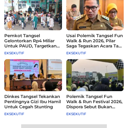
Pemkot Tangsel
Usai Polemik Tangsel Fun
Gelontorkan Rp4 Miliar
Walk & Run 2026, Pilar
Untuk PAUD, Targetkan
Saga Tegaskan Acara Tak
115 Sekolah
Difasilitasi Pemkot
EKSEKUTIF
EKSEKUTIF
Dinkes Tangsel Tekankan
Polemik Tangsel Fun
Pentingnya Gizi Ibu Hamil
Walk & Run Festival 2026,
Untuk Cegah Stunting
Dispora Sebut Bukan
Agenda Pemkot
EKSEKUTIF
EKSEKUTIF