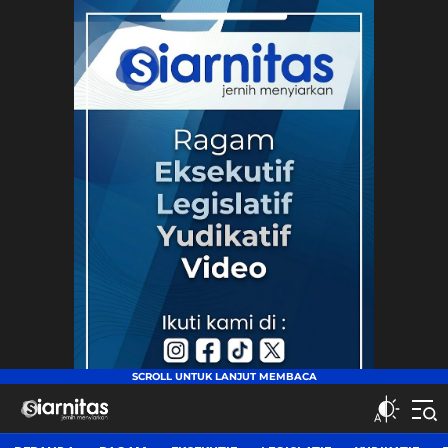
siarnitas
Jernih Menyiarkan