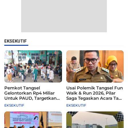
EKSEKUTIF
Pemkot Tangsel
Usai Polemik Tangsel Fun
Gelontorkan Rp4 Miliar
Walk & Run 2026, Pilar
Untuk PAUD, Targetkan
Saga Tegaskan Acara Tak
115 Sekolah
Difasilitasi Pemkot
EKSEKUTIF
EKSEKUTIF