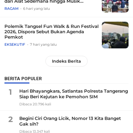
dari Alat Sederhana hingga Musik
Tradisional
RAGAM
6 hari yang lalu
Polemik Tangsel Fun Walk & Run Festival
2026, Dispora Sebut Bukan Agenda
Pemkot
EKSEKUTIF
7 hari yang lalu
Indeks Berita
BERITA POPULER
1
Hari Bhayangkara, Satlantas Polresta Tangerang
Siap Beri Kejutan ke Pemohon SIM
Dibaca 20.796 kali
2
Begini Ciri Orang Licik, Nomor 13 Kita Banget
Gak sih?
Dibaca 13.347 kali