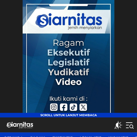
siarnitas
Jernih Menyiarkan