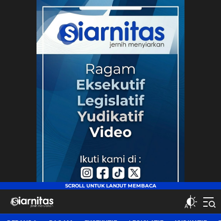
siarnitas
Jernih Menyiarkan