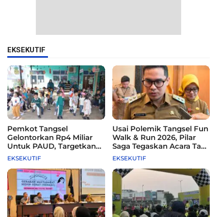
EKSEKUTIF
Pemkot Tangsel
Usai Polemik Tangsel Fun
Gelontorkan Rp4 Miliar
Walk & Run 2026, Pilar
Untuk PAUD, Targetkan
Saga Tegaskan Acara Tak
115 Sekolah
Difasilitasi Pemkot
EKSEKUTIF
EKSEKUTIF