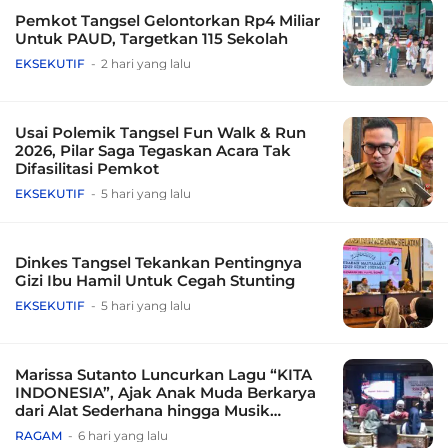
Pemkot Tangsel Gelontorkan Rp4 Miliar
Untuk PAUD, Targetkan 115 Sekolah
EKSEKUTIF
2 hari yang lalu
Usai Polemik Tangsel Fun Walk & Run
2026, Pilar Saga Tegaskan Acara Tak
Difasilitasi Pemkot
EKSEKUTIF
5 hari yang lalu
Dinkes Tangsel Tekankan Pentingnya
Gizi Ibu Hamil Untuk Cegah Stunting
EKSEKUTIF
5 hari yang lalu
Marissa Sutanto Luncurkan Lagu “KITA
INDONESIA”, Ajak Anak Muda Berkarya
dari Alat Sederhana hingga Musik
Tradisional
RAGAM
6 hari yang lalu