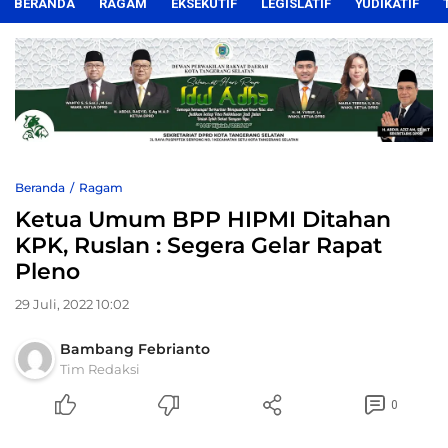
BERANDA
RAGAM
EKSEKUTIF
LEGISLATIF
YUDIKATIF
Beranda
Ragam
Ketua Umum BPP HIPMI Ditahan
KPK, Ruslan : Segera Gelar Rapat
Pleno
29 Juli, 2022 10:02
Bambang Febrianto
Tim Redaksi
0