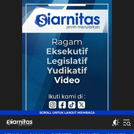
siarnitas
Jernih Menyiarkan