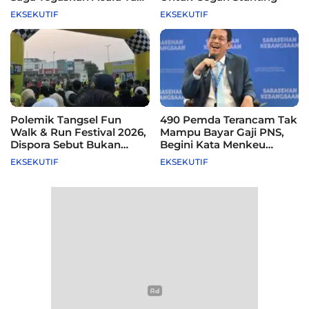
Difasilitasi Pemkot
EKSEKUTIF
EKSEKUTIF
Polemik Tangsel Fun
490 Pemda Terancam Tak
Walk & Run Festival 2026,
Mampu Bayar Gaji PNS,
Dispora Sebut Bukan
Begini Kata Menkeu
Agenda Pemkot
Purbaya
EKSEKUTIF
EKSEKUTIF