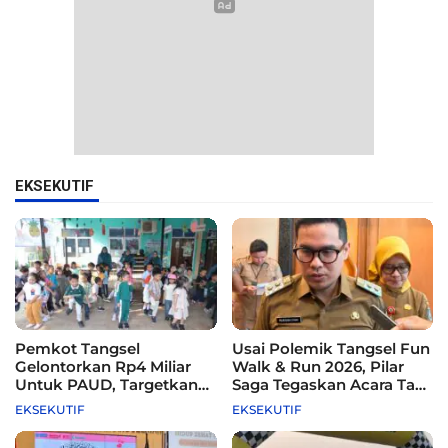
EKSEKUTIF
Pemkot Tangsel
Usai Polemik Tangsel Fun
Gelontorkan Rp4 Miliar
Walk & Run 2026, Pilar
Untuk PAUD, Targetkan
Saga Tegaskan Acara Tak
115 Sekolah
Difasilitasi Pemkot
EKSEKUTIF
EKSEKUTIF