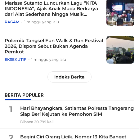
Marissa Sutanto Luncurkan Lagu “KITA
INDONESIA”, Ajak Anak Muda Berkarya
dari Alat Sederhana hingga Musik
Tradisional
RAGAM
1 minggu yang lalu
Polemik Tangsel Fun Walk & Run Festival
2026, Dispora Sebut Bukan Agenda
Pemkot
EKSEKUTIF
1 minggu yang lalu
Indeks Berita
BERITA POPULER
1
Hari Bhayangkara, Satlantas Polresta Tangerang
Siap Beri Kejutan ke Pemohon SIM
Dibaca 20.799 kali
2
Begini Ciri Orang Licik, Nomor 13 Kita Banget