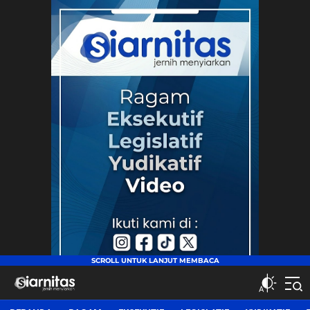
siarnitas
Jernih Menyiarkan