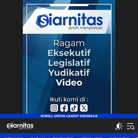
siarnitas
Jernih Menyiarkan