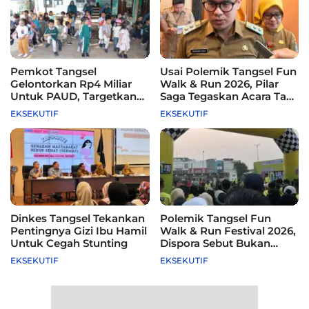
Pemkot Tangsel
Usai Polemik Tangsel Fun
Gelontorkan Rp4 Miliar
Walk & Run 2026, Pilar
Untuk PAUD, Targetkan
Saga Tegaskan Acara Tak
115 Sekolah
Difasilitasi Pemkot
EKSEKUTIF
EKSEKUTIF
Dinkes Tangsel Tekankan
Polemik Tangsel Fun
Pentingnya Gizi Ibu Hamil
Walk & Run Festival 2026,
Untuk Cegah Stunting
Dispora Sebut Bukan
Agenda Pemkot
EKSEKUTIF
EKSEKUTIF