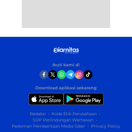
Ikuti kami di
Download aplikasi sekarang
Redaksi
Kode Etik Perusahaan
SOP Perlindungan Wartawan
Pedoman Pemberitaan Media Siber
Privacy Policy