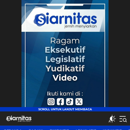
siarnitas
Jernih Menyiarkan