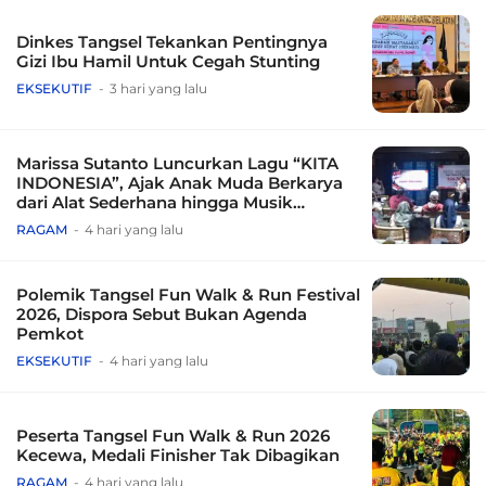
Dinkes Tangsel Tekankan Pentingnya
Gizi Ibu Hamil Untuk Cegah Stunting
EKSEKUTIF
3 hari yang lalu
Marissa Sutanto Luncurkan Lagu “KITA
INDONESIA”, Ajak Anak Muda Berkarya
dari Alat Sederhana hingga Musik
Tradisional
RAGAM
4 hari yang lalu
Polemik Tangsel Fun Walk & Run Festival
2026, Dispora Sebut Bukan Agenda
Pemkot
EKSEKUTIF
4 hari yang lalu
Peserta Tangsel Fun Walk & Run 2026
Kecewa, Medali Finisher Tak Dibagikan
RAGAM
4 hari yang lalu