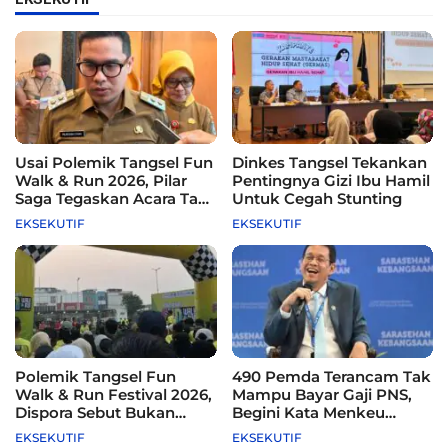
Usai Polemik Tangsel Fun
Dinkes Tangsel Tekankan
Walk & Run 2026, Pilar
Pentingnya Gizi Ibu Hamil
Saga Tegaskan Acara Tak
Untuk Cegah Stunting
Difasilitasi Pemkot
EKSEKUTIF
EKSEKUTIF
Polemik Tangsel Fun
490 Pemda Terancam Tak
Walk & Run Festival 2026,
Mampu Bayar Gaji PNS,
Dispora Sebut Bukan
Begini Kata Menkeu
Agenda Pemkot
Purbaya
EKSEKUTIF
EKSEKUTIF