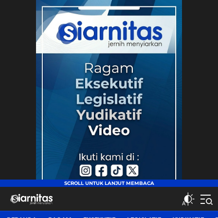
siarnitas
Jernih Menyiarkan