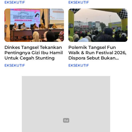
115 Sekolah
Difasilitasi Pemkot
EKSEKUTIF
EKSEKUTIF
Dinkes Tangsel Tekankan
Polemik Tangsel Fun
Pentingnya Gizi Ibu Hamil
Walk & Run Festival 2026,
Untuk Cegah Stunting
Dispora Sebut Bukan
Agenda Pemkot
EKSEKUTIF
EKSEKUTIF