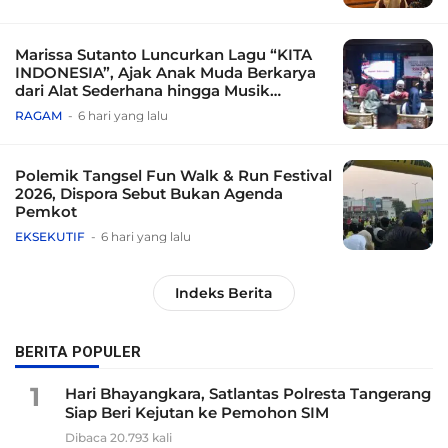
Marissa Sutanto Luncurkan Lagu “KITA
INDONESIA”, Ajak Anak Muda Berkarya
dari Alat Sederhana hingga Musik
Tradisional
RAGAM
6 hari yang lalu
Polemik Tangsel Fun Walk & Run Festival
2026, Dispora Sebut Bukan Agenda
Pemkot
EKSEKUTIF
6 hari yang lalu
Indeks Berita
BERITA POPULER
1
Hari Bhayangkara, Satlantas Polresta Tangerang
Siap Beri Kejutan ke Pemohon SIM
Dibaca 20.793 kali