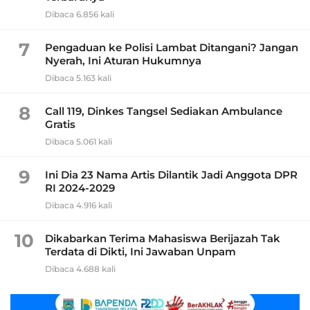
Dibaca 6.856 kali
7
Pengaduan ke Polisi Lambat Ditangani? Jangan
Nyerah, Ini Aturan Hukumnya
Dibaca 5.163 kali
8
Call 119, Dinkes Tangsel Sediakan Ambulance
Gratis
Dibaca 5.061 kali
9
Ini Dia 23 Nama Artis Dilantik Jadi Anggota DPR
RI 2024-2029
Dibaca 4.916 kali
10
Dikabarkan Terima Mahasiswa Berijazah Tak
Terdata di Dikti, Ini Jawaban Unpam
Dibaca 4.688 kali