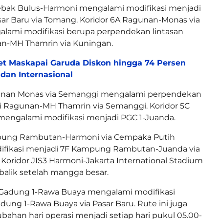
Lebak Bulus-Harmoni mengalami modifikasi menjadi
ar Baru via Tomang. Koridor 6A Ragunan-Monas via
lami modifikasi berupa perpendekan lintasan
n-MH Thamrin via Kuningan.
et Maskapai Garuda Diskon hingga 74 Persen
dan Internasional
unan Monas via Semanggi mengalami perpendekan
i Ragunan-MH Thamrin via Semanggi. Koridor 5C
mengalami modifikasi menjadi PGC 1-Juanda.
pung Rambutan-Harmoni via Cempaka Putih
fikasi menjadi 7F Kampung Rambutan-Juanda via
Koridor JIS3 Harmoni-Jakarta International Stadium
 balik setelah mangga besar.
o Gadung 1-Rawa Buaya mengalami modifikasi
dung 1-Rawa Buaya via Pasar Baru. Rute ini juga
ahan hari operasi menjadi setiap hari pukul 05.00-