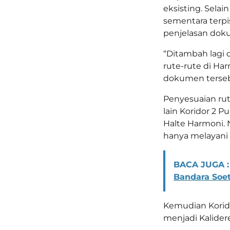
eksisting. Selain
sementara terpis
penjelasan doku
“Ditambah lagi 
rute-rute di Har
dokumen terseb
Penyesuaian ru
lain Koridor 2 
Halte Harmoni. 
hanya melayani 
BACA JUGA :
Bandara Soet
Kemudian Korido
menjadi Kalider