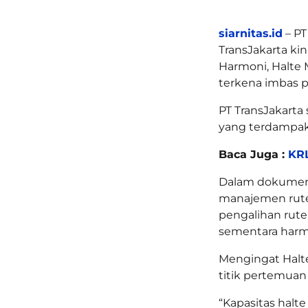
siarnitas.id
– PT
TransJakarta ki
Harmoni, Halte 
terkena imbas 
PT TransJakarta
yang terdampak
Baca Juga :
KRL
Dalam dokumen y
manajemen rute
pengalihan rute
sementara harm
Mengingat Halte
titik pertemuan
“Kapasitas halt