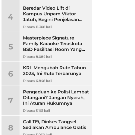
Beredar Video Lift di
Kampus Unpam Viktor
4
Jatuh, Begini Penjelasan
Rektor Unpam
Dibaca 11.306 kali
Masterpiece Signature
Family Karaoke Teraskota
5
BSD Fasilitasi Room Yang
Nyaman dan Harga
Dibaca 8.084 kali
Terjangkau
KRL Mengubah Rute Tahun
6
2023, Ini Rute Terbarunya
Dibaca 6.846 kali
Pengaduan ke Polisi Lambat
Ditangani? Jangan Nyerah,
7
Ini Aturan Hukumnya
Dibaca 5.161 kali
Call 119, Dinkes Tangsel
8
Sediakan Ambulance Gratis
Dibaca 5.060 kali