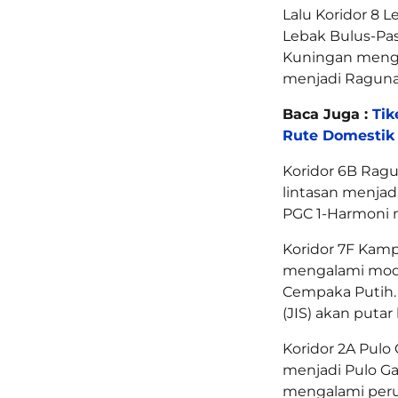
Lalu Koridor 8 
Lebak Bulus-Pas
Kuningan menga
menjadi Raguna
Baca Juga :
Tik
Rute Domestik 
Koridor 6B Rag
lintasan menjad
PGC 1-Harmoni 
Koridor 7F Kam
mengalami modi
Cempaka Putih. 
(JIS) akan putar
Koridor 2A Pul
menjadi Pulo Ga
mengalami perub