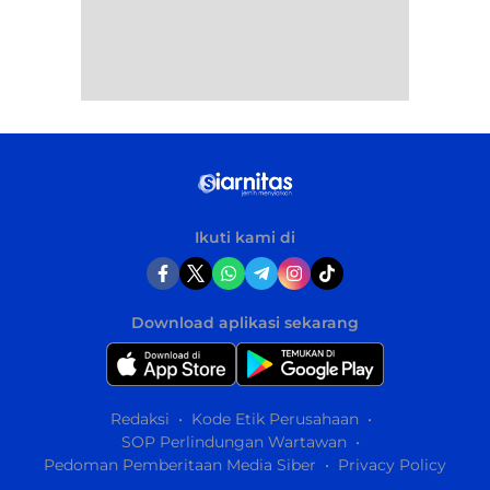
Ikuti kami di
Download aplikasi sekarang
Redaksi
Kode Etik Perusahaan
SOP Perlindungan Wartawan
Pedoman Pemberitaan Media Siber
Privacy Policy