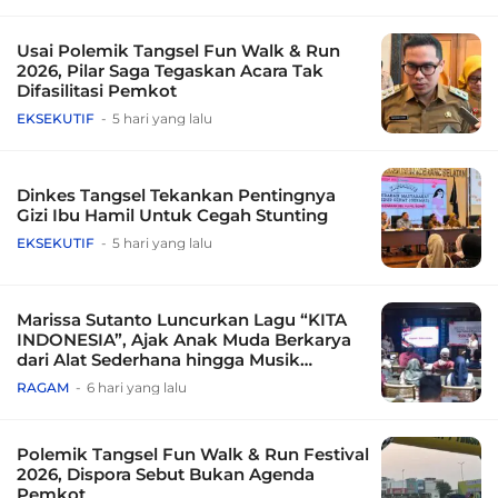
Usai Polemik Tangsel Fun Walk & Run
2026, Pilar Saga Tegaskan Acara Tak
Difasilitasi Pemkot
EKSEKUTIF
5 hari yang lalu
Dinkes Tangsel Tekankan Pentingnya
Gizi Ibu Hamil Untuk Cegah Stunting
EKSEKUTIF
5 hari yang lalu
Marissa Sutanto Luncurkan Lagu “KITA
INDONESIA”, Ajak Anak Muda Berkarya
dari Alat Sederhana hingga Musik
Tradisional
RAGAM
6 hari yang lalu
Polemik Tangsel Fun Walk & Run Festival
2026, Dispora Sebut Bukan Agenda
Pemkot