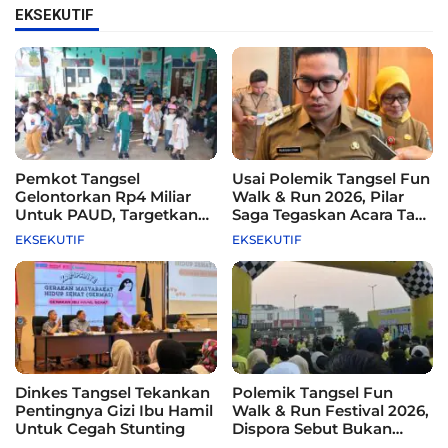
EKSEKUTIF
Pemkot Tangsel
Usai Polemik Tangsel Fun
Gelontorkan Rp4 Miliar
Walk & Run 2026, Pilar
Untuk PAUD, Targetkan
Saga Tegaskan Acara Tak
115 Sekolah
Difasilitasi Pemkot
EKSEKUTIF
EKSEKUTIF
Dinkes Tangsel Tekankan
Polemik Tangsel Fun
Pentingnya Gizi Ibu Hamil
Walk & Run Festival 2026,
Untuk Cegah Stunting
Dispora Sebut Bukan
Agenda Pemkot