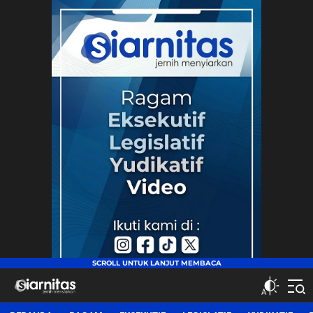
siarnitas
Jernih Menyiarkan