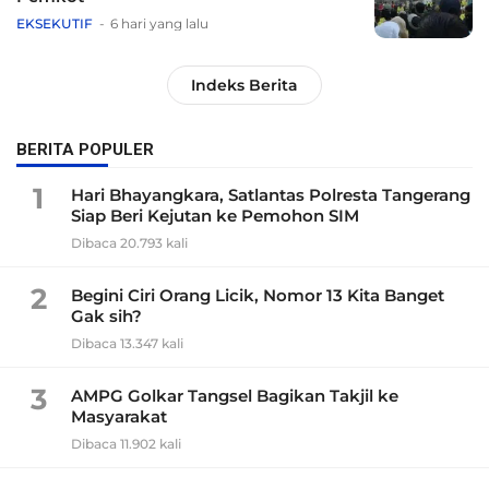
EKSEKUTIF
6 hari yang lalu
Indeks Berita
BERITA POPULER
1
Hari Bhayangkara, Satlantas Polresta Tangerang
Siap Beri Kejutan ke Pemohon SIM
Dibaca 20.793 kali
2
Begini Ciri Orang Licik, Nomor 13 Kita Banget
Gak sih?
Dibaca 13.347 kali
3
AMPG Golkar Tangsel Bagikan Takjil ke
Masyarakat
Dibaca 11.902 kali