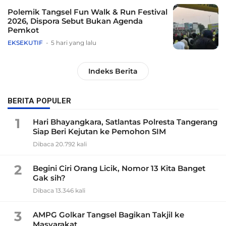
Polemik Tangsel Fun Walk & Run Festival
2026, Dispora Sebut Bukan Agenda
Pemkot
EKSEKUTIF
5 hari yang lalu
Indeks Berita
BERITA POPULER
1
Hari Bhayangkara, Satlantas Polresta Tangerang
Siap Beri Kejutan ke Pemohon SIM
Dibaca 20.792 kali
2
Begini Ciri Orang Licik, Nomor 13 Kita Banget
Gak sih?
Dibaca 13.346 kali
3
AMPG Golkar Tangsel Bagikan Takjil ke
Masyarakat