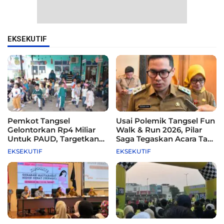
EKSEKUTIF
Pemkot Tangsel
Usai Polemik Tangsel Fun
Gelontorkan Rp4 Miliar
Walk & Run 2026, Pilar
Untuk PAUD, Targetkan
Saga Tegaskan Acara Tak
115 Sekolah
Difasilitasi Pemkot
EKSEKUTIF
EKSEKUTIF