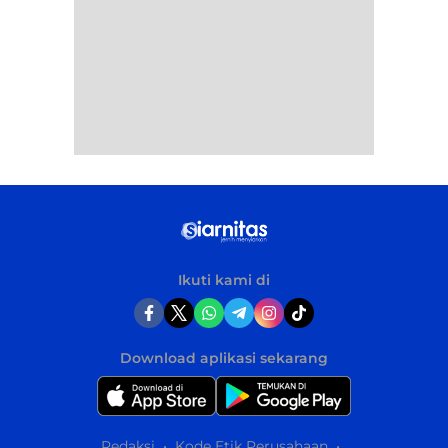
Ikuti kami di
Download aplikasi sekarang
Redaksi
Kode Etik Perusahaan