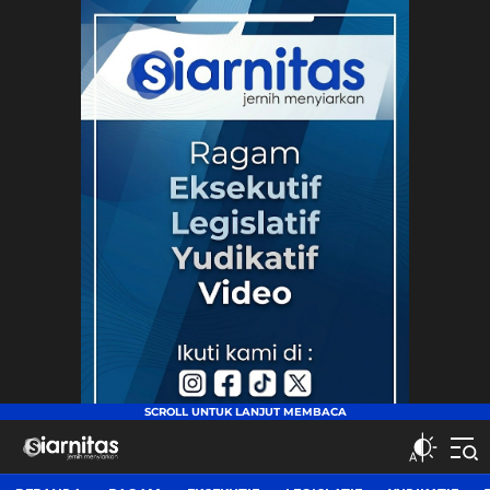
siarnitas
Jernih Menyiarkan