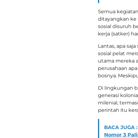
Semua kegiatan 
ditayangkan ke 
sosial disuruh 
kerja (satker) h
Lantas, apa saj
sosial pelat me
utama mereka ad
perusahaan apa
bosnya. Meskipu
Di lingkungan bi
generasi kolonia
milenial, terma
perintah itu ker
BACA JUGA :
Nomor 3 Pali