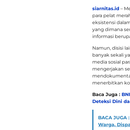
siarnitas.id
– Me
para pelat mera
eksistensi dalam
yang dimana sem
informasi berupa
Namun, disisi l
banyak sekali 
media sosial pa
mengerjakan sem
mendokumentasi
menerbitkan ko
Baca Juga :
BNN
Deteksi Dini d
BACA JUGA :
Warga, Dispa