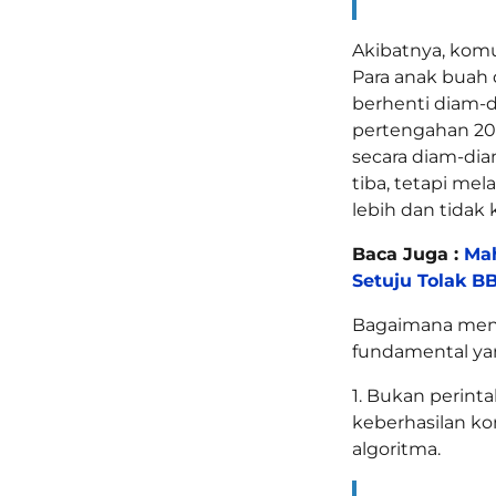
Akibatnya, komun
Para anak buah d
berhenti diam-d
pertengahan 2022
secara diam-dia
tiba, tetapi mel
lebih dan tidak 
Baca Juga :
Ma
Setuju Tolak B
Bagaimana menga
fundamental ya
1. Bukan perint
keberhasilan ko
algoritma.