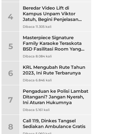
Beredar Video Lift di
Kampus Unpam Viktor
4
Jatuh, Begini Penjelasan
Rektor Unpam
Dibaca 11.305 kali
Masterpiece Signature
Family Karaoke Teraskota
5
BSD Fasilitasi Room Yang
Nyaman dan Harga
Dibaca 8.084 kali
Terjangkau
KRL Mengubah Rute Tahun
6
2023, Ini Rute Terbarunya
Dibaca 6.846 kali
Pengaduan ke Polisi Lambat
Ditangani? Jangan Nyerah,
7
Ini Aturan Hukumnya
Dibaca 5.161 kali
Call 119, Dinkes Tangsel
8
Sediakan Ambulance Gratis
Dibaca 5.060 kali