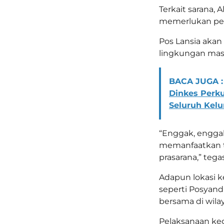
Terkait sarana,
memerlukan pem
Pos Lansia aka
lingkungan mas
BACA JUGA :
Dinkes Perku
Seluruh Kel
“Enggak, enggak.
memanfaatkan t
prasarana,” tega
Adapun lokasi ke
seperti Posyandu
bersama di wila
Pelaksanaan keg