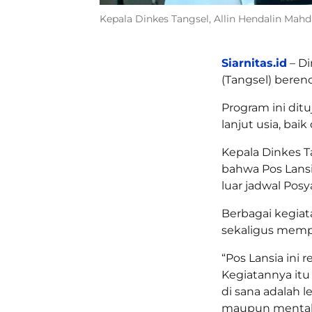
Kepala Dinkes Tangsel, Allin Hendalin Mah
Siarnitas.id
– Di
(Tangsel) bere
Program ini dit
lanjut usia, baik
Kepala Dinkes T
bahwa Pos Lansia
luar jadwal Pos
Berbagai kegia
sekaligus memp
“Pos Lansia ini 
Kegiatannya itu 
di sana adalah l
maupun mental,”