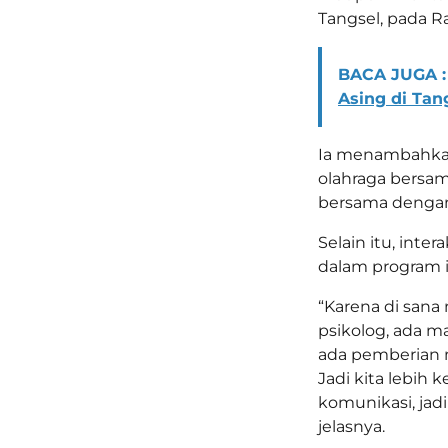
Tangsel, pada Ra
BACA JUGA :
Asing di Tan
Ia menambahkan,
olahraga bersam
bersama denga
Selain itu, inte
dalam program i
“Karena di sana
psikolog, ada 
ada pemberian m
Jadi kita lebih 
komunikasi, jadi
jelasnya.