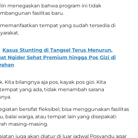
 Allin menegaskan bahwa program ini tidak
bangunan fasilitas baru.
n memanfaatkan tempat yang sudah tersedia di
yarakat.
Kasus Stunting di Tangsel Terus Menurun,
at Ngider Sehat Premium hingga Pos Gizi di
urahan
 Kita bilangnya aja pos, kayak pos gizi. Kita
empat yang ada, tidak menambah sarana
snya.
giatan bersifat fleksibel, bisa menggunakan fasilitas
, balai warga, atau tempat lain yang disepakati
yah masing-masing.
iatan juga akan diatur di luar jadwal Posyandu agar