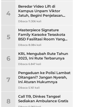
Beredar Video Lift di
Kampus Unpam Viktor
4
Jatuh, Begini Penjelasan
Rektor Unpam
Dibaca 11.306 kali
Masterpiece Signature
Family Karaoke Teraskota
5
BSD Fasilitasi Room Yang
Nyaman dan Harga
Dibaca 8.084 kali
Terjangkau
KRL Mengubah Rute Tahun
6
2023, Ini Rute Terbarunya
Dibaca 6.847 kali
Pengaduan ke Polisi Lambat
Ditangani? Jangan Nyerah,
7
Ini Aturan Hukumnya
Dibaca 5.161 kali
Call 119, Dinkes Tangsel
8
Sediakan Ambulance Gratis
Dibaca 5.060 kali