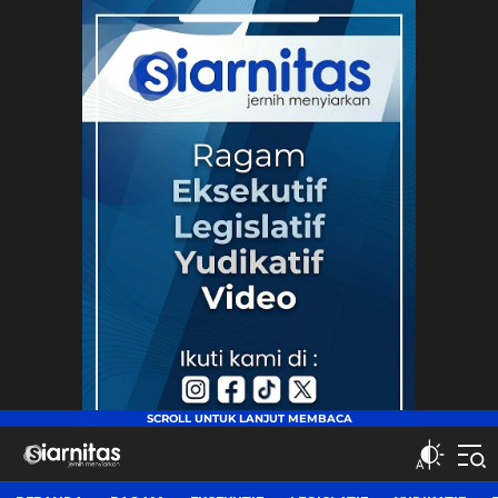
siarnitas
Jernih Menyiarkan