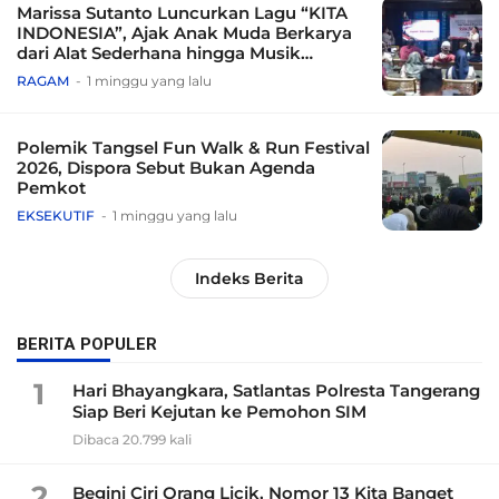
Marissa Sutanto Luncurkan Lagu “KITA
INDONESIA”, Ajak Anak Muda Berkarya
dari Alat Sederhana hingga Musik
Tradisional
RAGAM
1 minggu yang lalu
Polemik Tangsel Fun Walk & Run Festival
2026, Dispora Sebut Bukan Agenda
Pemkot
EKSEKUTIF
1 minggu yang lalu
Indeks Berita
BERITA POPULER
1
Hari Bhayangkara, Satlantas Polresta Tangerang
Siap Beri Kejutan ke Pemohon SIM
Dibaca 20.799 kali
2
Begini Ciri Orang Licik, Nomor 13 Kita Banget