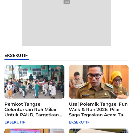
EKSEKUTIF
Pemkot Tangsel
Usai Polemik Tangsel Fun
Gelontorkan Rp4 Miliar
Walk & Run 2026, Pilar
Untuk PAUD, Targetkan
Saga Tegaskan Acara Tak
115 Sekolah
Difasilitasi Pemkot
EKSEKUTIF
EKSEKUTIF