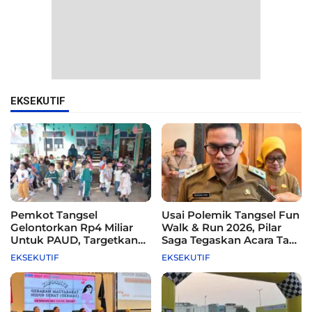
EKSEKUTIF
Pemkot Tangsel
Usai Polemik Tangsel Fun
Gelontorkan Rp4 Miliar
Walk & Run 2026, Pilar
Untuk PAUD, Targetkan
Saga Tegaskan Acara Tak
115 Sekolah
Difasilitasi Pemkot
EKSEKUTIF
EKSEKUTIF