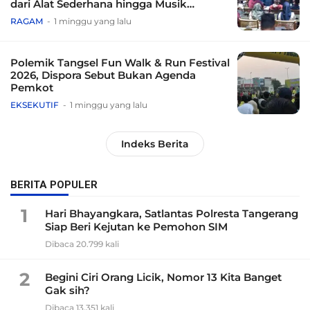
dari Alat Sederhana hingga Musik
Tradisional
RAGAM
1 minggu yang lalu
Polemik Tangsel Fun Walk & Run Festival
2026, Dispora Sebut Bukan Agenda
Pemkot
EKSEKUTIF
1 minggu yang lalu
Indeks Berita
BERITA POPULER
1
Hari Bhayangkara, Satlantas Polresta Tangerang
Siap Beri Kejutan ke Pemohon SIM
Dibaca 20.799 kali
2
Begini Ciri Orang Licik, Nomor 13 Kita Banget
Gak sih?
Dibaca 13.351 kali