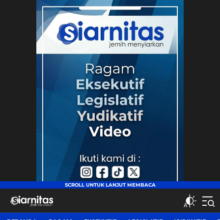
siarnitas
Jernih Menyiarkan