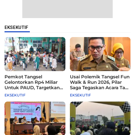
EKSEKUTIF
Pemkot Tangsel
Usai Polemik Tangsel Fun
Gelontorkan Rp4 Miliar
Walk & Run 2026, Pilar
Untuk PAUD, Targetkan
Saga Tegaskan Acara Tak
115 Sekolah
Difasilitasi Pemkot
EKSEKUTIF
EKSEKUTIF