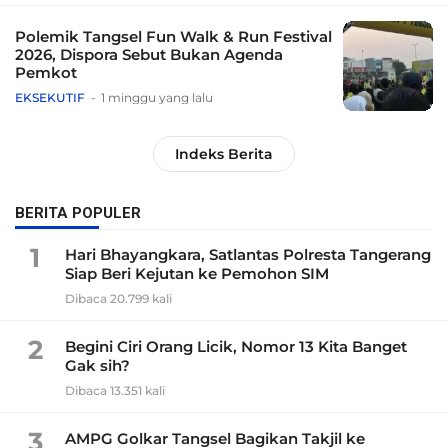
Polemik Tangsel Fun Walk & Run Festival
2026, Dispora Sebut Bukan Agenda
Pemkot
EKSEKUTIF
1 minggu yang lalu
Indeks Berita
BERITA POPULER
1
Hari Bhayangkara, Satlantas Polresta Tangerang
Siap Beri Kejutan ke Pemohon SIM
Dibaca 20.799 kali
2
Begini Ciri Orang Licik, Nomor 13 Kita Banget
Gak sih?
Dibaca 13.351 kali
3
AMPG Golkar Tangsel Bagikan Takjil ke