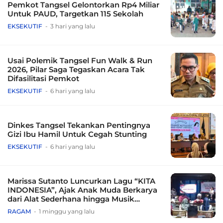
Pemkot Tangsel Gelontorkan Rp4 Miliar
Untuk PAUD, Targetkan 115 Sekolah
EKSEKUTIF
3 hari yang lalu
Usai Polemik Tangsel Fun Walk & Run
2026, Pilar Saga Tegaskan Acara Tak
Difasilitasi Pemkot
EKSEKUTIF
6 hari yang lalu
Dinkes Tangsel Tekankan Pentingnya
Gizi Ibu Hamil Untuk Cegah Stunting
EKSEKUTIF
6 hari yang lalu
Marissa Sutanto Luncurkan Lagu “KITA
INDONESIA”, Ajak Anak Muda Berkarya
dari Alat Sederhana hingga Musik
Tradisional
RAGAM
1 minggu yang lalu