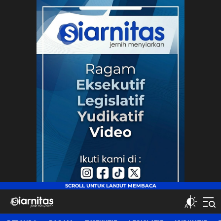
siarnitas
Jernih Menyiarkan