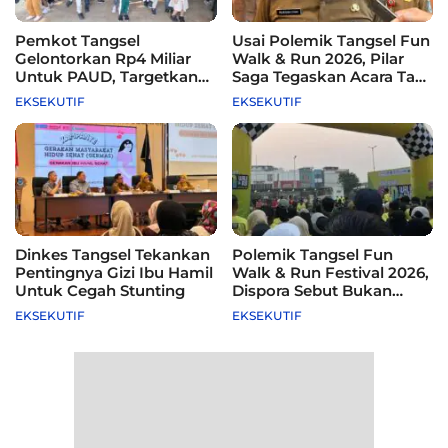
Pemkot Tangsel
Usai Polemik Tangsel Fun
Gelontorkan Rp4 Miliar
Walk & Run 2026, Pilar
Untuk PAUD, Targetkan
Saga Tegaskan Acara Tak
115 Sekolah
Difasilitasi Pemkot
EKSEKUTIF
EKSEKUTIF
Dinkes Tangsel Tekankan
Polemik Tangsel Fun
Pentingnya Gizi Ibu Hamil
Walk & Run Festival 2026,
Untuk Cegah Stunting
Dispora Sebut Bukan
Agenda Pemkot
EKSEKUTIF
EKSEKUTIF