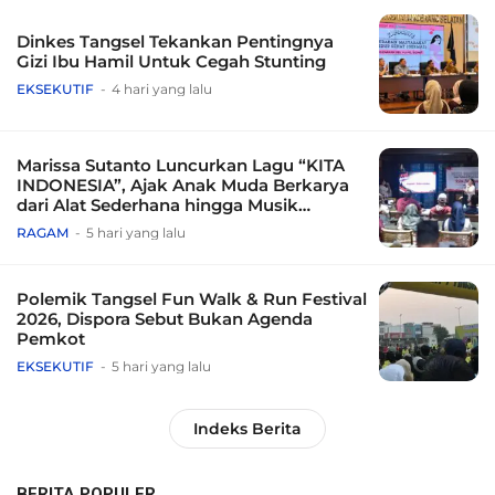
Dinkes Tangsel Tekankan Pentingnya
Gizi Ibu Hamil Untuk Cegah Stunting
EKSEKUTIF
4 hari yang lalu
Marissa Sutanto Luncurkan Lagu “KITA
INDONESIA”, Ajak Anak Muda Berkarya
dari Alat Sederhana hingga Musik
Tradisional
RAGAM
5 hari yang lalu
Polemik Tangsel Fun Walk & Run Festival
2026, Dispora Sebut Bukan Agenda
Pemkot
EKSEKUTIF
5 hari yang lalu
Indeks Berita
BERITA POPULER