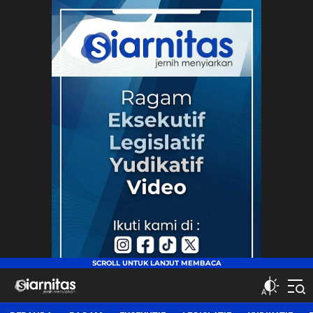
siarnitas
Jernih Menyiarkan