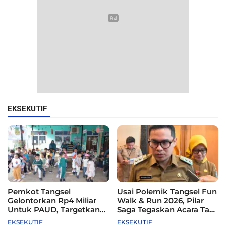
EKSEKUTIF
Pemkot Tangsel
Usai Polemik Tangsel Fun
Gelontorkan Rp4 Miliar
Walk & Run 2026, Pilar
Untuk PAUD, Targetkan
Saga Tegaskan Acara Tak
115 Sekolah
Difasilitasi Pemkot
EKSEKUTIF
EKSEKUTIF