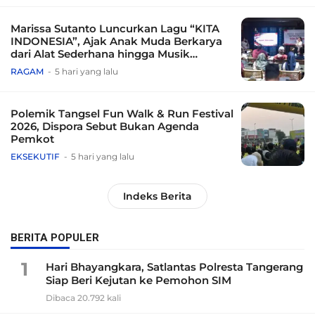
Marissa Sutanto Luncurkan Lagu “KITA
INDONESIA”, Ajak Anak Muda Berkarya
dari Alat Sederhana hingga Musik
Tradisional
RAGAM
5 hari yang lalu
Polemik Tangsel Fun Walk & Run Festival
2026, Dispora Sebut Bukan Agenda
Pemkot
EKSEKUTIF
5 hari yang lalu
Indeks Berita
BERITA POPULER
1
Hari Bhayangkara, Satlantas Polresta Tangerang
Siap Beri Kejutan ke Pemohon SIM
Dibaca 20.792 kali