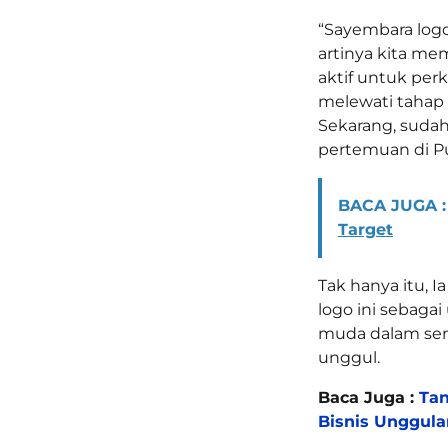
“Sayembara logo
artinya kita m
aktif untuk per
melewati tahap a
Sekarang, sudah
pertemuan di Pu
BACA JUGA :
Target
Tak hanya itu,
logo ini sebag
muda dalam se
unggul.
Baca Juga :
Tan
Bisnis Unggula