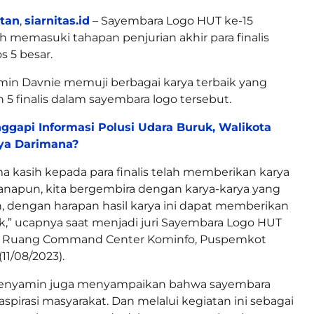
atan
,
siarnitas.id
– Sayembara Logo HUT ke-15
ah memasuki tahapan penjurian akhir para finalis
os 5 besar.
in Davnie memuji berbagai karya terbaik yang
 5 finalis dalam sayembara logo tersebut.
ggapi Informasi Polusi Udara Buruk, Walikota
nya Darimana?
ma kasih kepada para finalis telah memberikan karya
anapun, kita bergembira dengan karya-karya yang
, dengan harapan hasil karya ini dapat memberikan
,” ucapnya saat menjadi juri Sayembara Logo HUT
 di Ruang Command Center Kominfo, Puspemkot
(11/08/2023).
 Benyamin juga menyampaikan bahwa sayembara
 aspirasi masyarakat. Dan melalui kegiatan ini sebagai