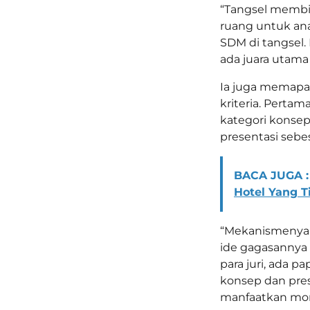
“Tangsel membi
ruang untuk an
SDM di tangsel. 
ada juara utama 
Ia juga memapa
kriteria. Pertam
kategori konsep
presentasi sebes
BACA JUGA :
Hotel Yang 
“Mekanismenya 
ide gagasannya 
para juri, ada pa
konsep dan prese
manfaatkan mom