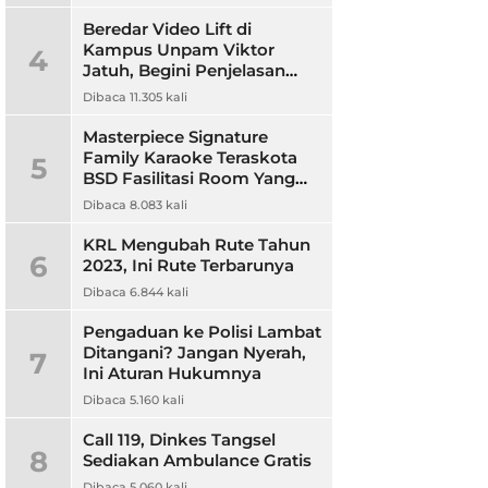
Beredar Video Lift di
Kampus Unpam Viktor
4
Jatuh, Begini Penjelasan
Rektor Unpam
Dibaca 11.305 kali
Masterpiece Signature
Family Karaoke Teraskota
5
BSD Fasilitasi Room Yang
Nyaman dan Harga
Dibaca 8.083 kali
Terjangkau
KRL Mengubah Rute Tahun
6
2023, Ini Rute Terbarunya
Dibaca 6.844 kali
Pengaduan ke Polisi Lambat
Ditangani? Jangan Nyerah,
7
Ini Aturan Hukumnya
Dibaca 5.160 kali
Call 119, Dinkes Tangsel
8
Sediakan Ambulance Gratis
Dibaca 5.060 kali