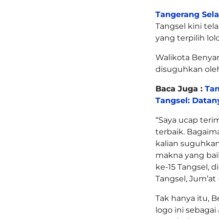
Tangerang Sel
Tangsel kini tel
yang terpilih lol
Walikota Benyam
disuguhkan oleh
Baca Juga :
Tan
Tangsel: Data
“Saya ucap teri
terbaik. Bagaim
kalian suguhkan
makna yang baik
ke-15 Tangsel,
Tangsel, Jum’at 
Tak hanya itu,
logo ini sebagai