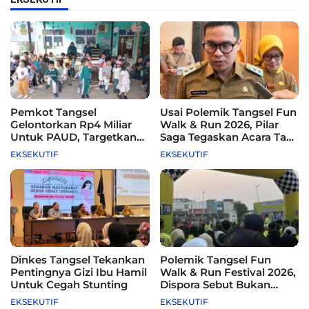
Pemkot Tangsel
Usai Polemik Tangsel Fun
Gelontorkan Rp4 Miliar
Walk & Run 2026, Pilar
Untuk PAUD, Targetkan
Saga Tegaskan Acara Tak
115 Sekolah
Difasilitasi Pemkot
EKSEKUTIF
EKSEKUTIF
Dinkes Tangsel Tekankan
Polemik Tangsel Fun
Pentingnya Gizi Ibu Hamil
Walk & Run Festival 2026,
Untuk Cegah Stunting
Dispora Sebut Bukan
Agenda Pemkot
EKSEKUTIF
EKSEKUTIF