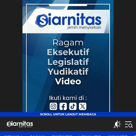
siarnitas
Jernih Menyiarkan