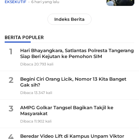
EKSEKUTIF
6 hari yang lalu
Indeks Berita
BERITA POPULER
1
Hari Bhayangkara, Satlantas Polresta Tangerang
Siap Beri Kejutan ke Pemohon SIM
Dibaca 20.793 kali
2
Begini Ciri Orang Licik, Nomor 13 Kita Banget
Gak sih?
Dibaca 13.347 kali
3
AMPG Golkar Tangsel Bagikan Takjil ke
Masyarakat
Dibaca 11.902 kali
4
Beredar Video Lift di Kampus Unpam Viktor