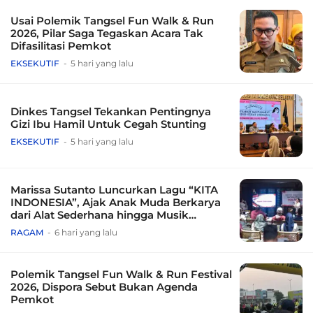
Usai Polemik Tangsel Fun Walk & Run
2026, Pilar Saga Tegaskan Acara Tak
Difasilitasi Pemkot
EKSEKUTIF
5 hari yang lalu
Dinkes Tangsel Tekankan Pentingnya
Gizi Ibu Hamil Untuk Cegah Stunting
EKSEKUTIF
5 hari yang lalu
Marissa Sutanto Luncurkan Lagu “KITA
INDONESIA”, Ajak Anak Muda Berkarya
dari Alat Sederhana hingga Musik
Tradisional
RAGAM
6 hari yang lalu
Polemik Tangsel Fun Walk & Run Festival
2026, Dispora Sebut Bukan Agenda
Pemkot