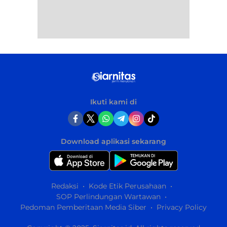
Ikuti kami di
Download aplikasi sekarang
Redaksi
Kode Etik Perusahaan
SOP Perlindungan Wartawan
Pedoman Pemberitaan Media Siber
Privacy Policy