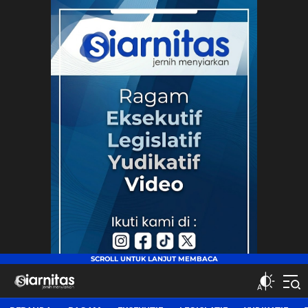
siarnitas
Jernih Menyiarkan