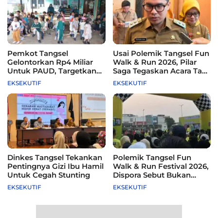
Pemkot Tangsel
Usai Polemik Tangsel Fun
Gelontorkan Rp4 Miliar
Walk & Run 2026, Pilar
Untuk PAUD, Targetkan
Saga Tegaskan Acara Tak
115 Sekolah
Difasilitasi Pemkot
EKSEKUTIF
EKSEKUTIF
Dinkes Tangsel Tekankan
Polemik Tangsel Fun
Pentingnya Gizi Ibu Hamil
Walk & Run Festival 2026,
Untuk Cegah Stunting
Dispora Sebut Bukan
Agenda Pemkot
EKSEKUTIF
EKSEKUTIF