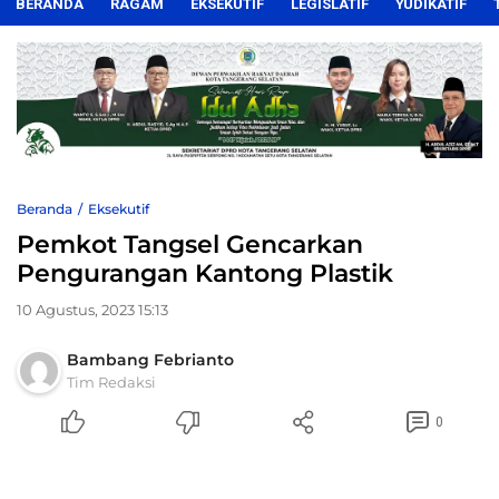
BERANDA
RAGAM
EKSEKUTIF
LEGISLATIF
YUDIKATIF
Beranda
Eksekutif
Pemkot Tangsel Gencarkan
Pengurangan Kantong Plastik
10 Agustus, 2023 15:13
Bambang Febrianto
Tim Redaksi
0