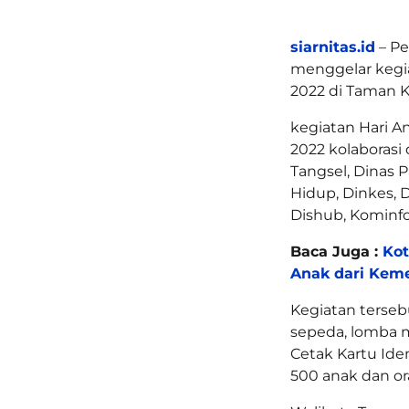
siarnitas.id
– Pe
menggelar kegi
2022 di Taman Ko
kegiatan Hari A
2022 kolaborasi
Tangsel, Dinas 
Hidup, Dinkes, 
Dishub, Kominfo
Baca Juga :
Kot
Anak dari Kem
Kegiatan terseb
sepeda, lomba me
Cetak Kartu Ide
500 anak dan or