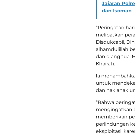
Jajaran Pol
dan Isoman
“Peringatan har
melibatkan pera
Disdukcapil, Di
alhamdulillah be
dan orang tua. 
Khairati.
Ia menambahkan 
untuk mendekat
dan hak anak un
“Bahwa peringa
mengingatkan k
memberikan per
perlindungan k
eksploitasi, ka