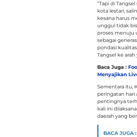
“Tapi di Tangsel
kota lestari, sa
kesana harus me
unggul tidak bis
proses menuju u
sebagai genera
pondasi kualita
Tangsel ke arah
Baca Juga :
Foo
Menyajikan Liv
Sementara itu, 
peringatan hari
pentingnya terh
kali ini dilaks
daerah yang ber
BACA JUGA :