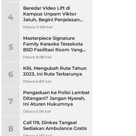
Beredar Video Lift di
Kampus Unpam Viktor
4
Jatuh, Begini Penjelasan
Rektor Unpam
Dibaca 11.299 kali
Masterpiece Signature
Family Karaoke Teraskota
5
BSD Fasilitasi Room Yang
Nyaman dan Harga
Dibaca 8.081 kali
Terjangkau
KRL Mengubah Rute Tahun
6
2023, Ini Rute Terbarunya
Dibaca 6.831 kali
Pengaduan ke Polisi Lambat
Ditangani? Jangan Nyerah,
7
Ini Aturan Hukumnya
Dibaca 5.156 kali
Call 119, Dinkes Tangsel
8
Sediakan Ambulance Gratis
Dibaca 5.057 kali