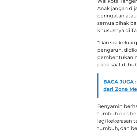
Walikota Tange
Anak jangan dija
peringatan at
semua pihak ba
khususnya di Ta
“Dari sisi kelua
pengaruh, didik
pembentukan me
pada saat di hubu
BACA JUGA :
dari Zona Me
Benyamin berha
tumbuh dan berk
lagi kekerasan 
tumbuh, dan be