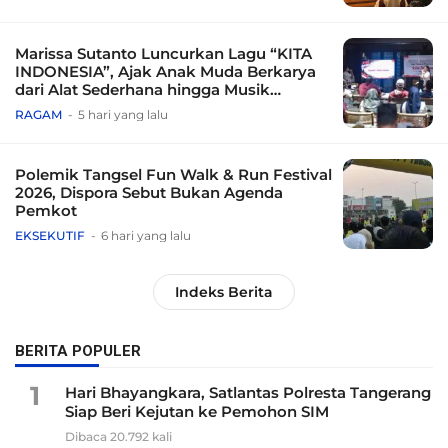
Marissa Sutanto Luncurkan Lagu “KITA
INDONESIA”, Ajak Anak Muda Berkarya
dari Alat Sederhana hingga Musik
Tradisional
RAGAM
5 hari yang lalu
Polemik Tangsel Fun Walk & Run Festival
2026, Dispora Sebut Bukan Agenda
Pemkot
EKSEKUTIF
6 hari yang lalu
Indeks Berita
BERITA POPULER
1
Hari Bhayangkara, Satlantas Polresta Tangerang
Siap Beri Kejutan ke Pemohon SIM
Dibaca 20.792 kali