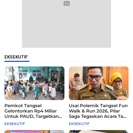
EKSEKUTIF
Pemkot Tangsel
Usai Polemik Tangsel Fun
Gelontorkan Rp4 Miliar
Walk & Run 2026, Pilar
Untuk PAUD, Targetkan
Saga Tegaskan Acara Tak
115 Sekolah
Difasilitasi Pemkot
EKSEKUTIF
EKSEKUTIF