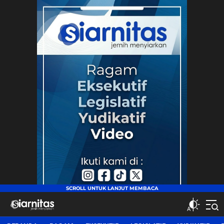
siarnitas
Jernih Menyiarkan