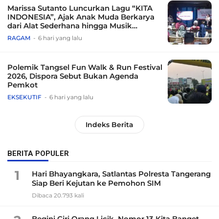
Marissa Sutanto Luncurkan Lagu “KITA
INDONESIA”, Ajak Anak Muda Berkarya
dari Alat Sederhana hingga Musik
Tradisional
RAGAM
6 hari yang lalu
Polemik Tangsel Fun Walk & Run Festival
2026, Dispora Sebut Bukan Agenda
Pemkot
EKSEKUTIF
6 hari yang lalu
Indeks Berita
BERITA POPULER
1
Hari Bhayangkara, Satlantas Polresta Tangerang
Siap Beri Kejutan ke Pemohon SIM
Dibaca 20.793 kali
Begini Ciri Orang Licik, Nomor 13 Kita Banget