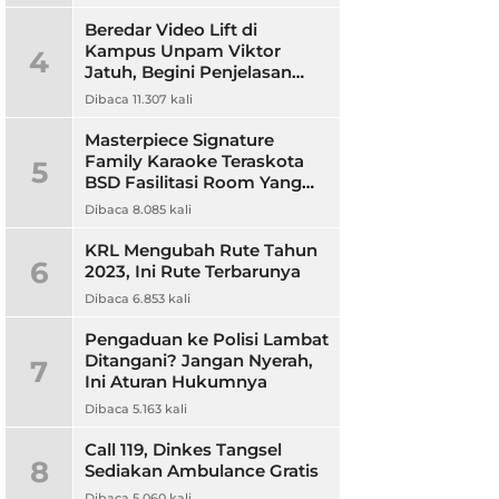
Beredar Video Lift di
Kampus Unpam Viktor
4
Jatuh, Begini Penjelasan
Rektor Unpam
Dibaca 11.307 kali
Masterpiece Signature
Family Karaoke Teraskota
5
BSD Fasilitasi Room Yang
Nyaman dan Harga
Dibaca 8.085 kali
Terjangkau
KRL Mengubah Rute Tahun
6
2023, Ini Rute Terbarunya
Dibaca 6.853 kali
Pengaduan ke Polisi Lambat
Ditangani? Jangan Nyerah,
7
Ini Aturan Hukumnya
Dibaca 5.163 kali
Call 119, Dinkes Tangsel
8
Sediakan Ambulance Gratis
Dibaca 5.060 kali