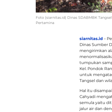
Foto (siarnitas.id) Dinas SDABMBK Tangsel 
Pertamina
siarnitas.id
– Pe
Dinas Sumber Da
mengirimkan ala
menormalisasika
tumpukan sampah
Kel. Pondok Ranj
untuk mengatasi
Tangsel dan wila
Hal itu disampa
Cahyadi mengata
semula yaitu d
jalur air dan d