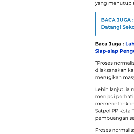
yang menutup sa
BACA JUGA :
Datangi Sek
Baca Juga :
Lah
Siap-siap Penge
“Proses normalis
dilaksanakan k
merugikan masya
Lebih lanjut, i
menjadi perhatia
memerintahkan 
Satpol PP Kota
pembuangan sam
Proses normali