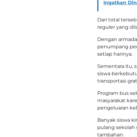
Ingatkan Din
Dari total ters
reguler yang dil
Dengan armada y
penumpang per 
setiap harinya.
Sementara itu,
siswa berkebutu
transportasi gra
Program bus seko
masyarakat kar
pengeluaran kel
Banyak siswa ki
pulang sekolah 
tambahan.