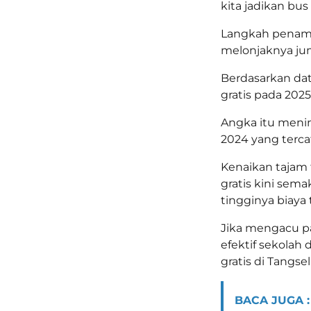
kita jadikan bus
Langkah penam
melonjaknya jum
Berdasarkan da
gratis pada 202
Angka itu menin
2024 yang terc
Kenaikan tajam
gratis kini sem
tingginya biaya t
Jika mengacu pa
efektif sekolah
gratis di Tangs
BACA JUGA :