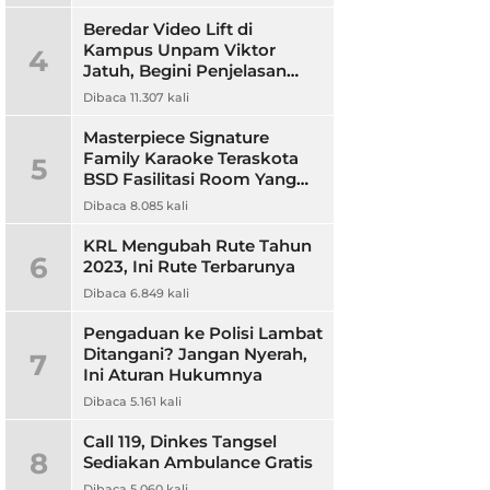
Beredar Video Lift di
Kampus Unpam Viktor
4
Jatuh, Begini Penjelasan
Rektor Unpam
Dibaca 11.307 kali
Masterpiece Signature
Family Karaoke Teraskota
5
BSD Fasilitasi Room Yang
Nyaman dan Harga
Dibaca 8.085 kali
Terjangkau
KRL Mengubah Rute Tahun
6
2023, Ini Rute Terbarunya
Dibaca 6.849 kali
Pengaduan ke Polisi Lambat
Ditangani? Jangan Nyerah,
7
Ini Aturan Hukumnya
Dibaca 5.161 kali
Call 119, Dinkes Tangsel
8
Sediakan Ambulance Gratis
Dibaca 5.060 kali