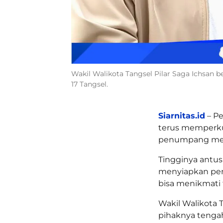
Wakil Walikota Tangsel Pilar Saga Ichsan 
17 Tangsel.
Siarnitas.id
– Pe
terus memperkua
penumpang meng
Tingginya antu
menyiapkan pen
bisa menikmati fa
Wakil Walikota T
pihaknya tenga