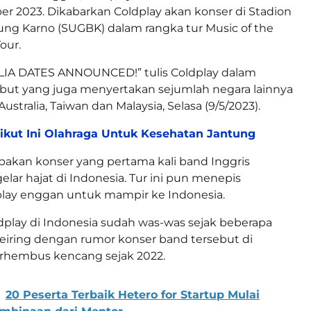
r 2023. Dikabarkan Coldplay akan konser di Stadion
ng Karno (SUGBK) dalam rangka tur Music of the
our.
LIA DATES ANNOUNCED!” tulis Coldplay dalam
but yang juga menyertakan sejumlah negara lainnya
Australia, Taiwan dan Malaysia, Selasa (9/5/2023).
ikut Ini Olahraga Untuk Kesehatan Jantung
pakan konser yang pertama kali band Inggris
lar hajat di Indonesia. Tur ini pun menepis
lay enggan untuk mampir ke Indonesia.
play di Indonesia sudah was-was sejak beberapa
seiring dengan rumor konser band tersebut di
erhembus kencang sejak 2022.
20 Peserta Terbaik Hetero for Startup Mulai