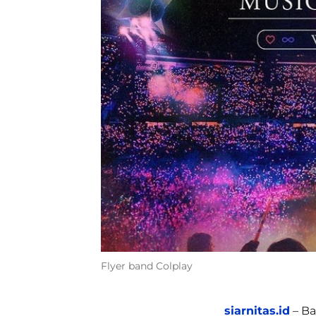
Flyer band Colplay
siarnitas.id
– Ba