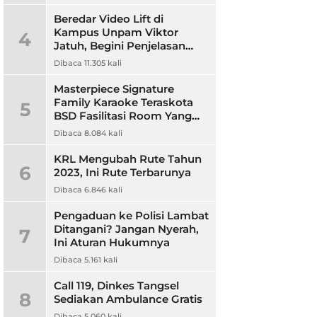
Beredar Video Lift di
Kampus Unpam Viktor
4
Jatuh, Begini Penjelasan
Rektor Unpam
Dibaca 11.305 kali
Masterpiece Signature
Family Karaoke Teraskota
5
BSD Fasilitasi Room Yang
Nyaman dan Harga
Dibaca 8.084 kali
Terjangkau
KRL Mengubah Rute Tahun
6
2023, Ini Rute Terbarunya
Dibaca 6.846 kali
Pengaduan ke Polisi Lambat
Ditangani? Jangan Nyerah,
7
Ini Aturan Hukumnya
Dibaca 5.161 kali
Call 119, Dinkes Tangsel
8
Sediakan Ambulance Gratis
Dibaca 5.060 kali