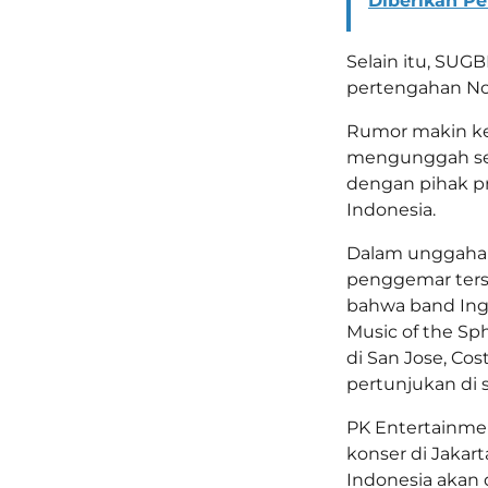
Diberikan P
Selain itu, SUG
pertengahan No
Rumor makin ke
mengunggah sej
dengan pihak p
Indonesia.
Dalam unggahan 
penggemar ters
bahwa band Ingg
Music of the Sp
di San Jose, Cos
pertunjukan di 
PK Entertainme
konser di Jakar
Indonesia akan d