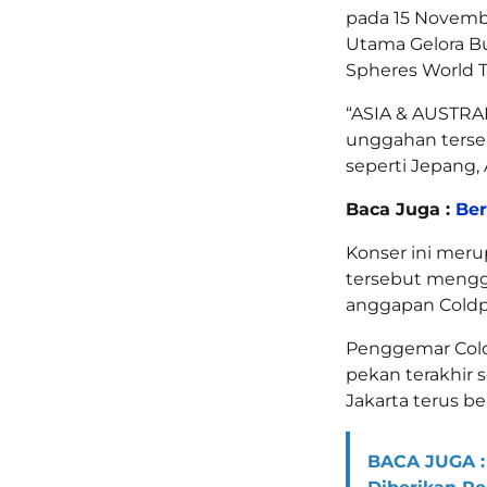
pada 15 Novembe
Utama Gelora Bu
Spheres World T
“ASIA & AUSTRA
unggahan terse
seperti Jepang, 
Baca Juga :
Ber
Konser ini meru
tersebut mengge
anggapan Coldp
Penggemar Cold
pekan terakhir 
Jakarta terus b
BACA JUGA :