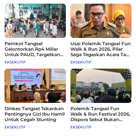
Pemkot Tangsel
Usai Polemik Tangsel Fun
Gelontorkan Rp4 Miliar
Walk & Run 2026, Pilar
Untuk PAUD, Targetkan
Saga Tegaskan Acara Tak
115 Sekolah
Difasilitasi Pemkot
EKSEKUTIF
EKSEKUTIF
Dinkes Tangsel Tekankan
Polemik Tangsel Fun
Pentingnya Gizi Ibu Hamil
Walk & Run Festival 2026,
Untuk Cegah Stunting
Dispora Sebut Bukan
Agenda Pemkot
EKSEKUTIF
EKSEKUTIF