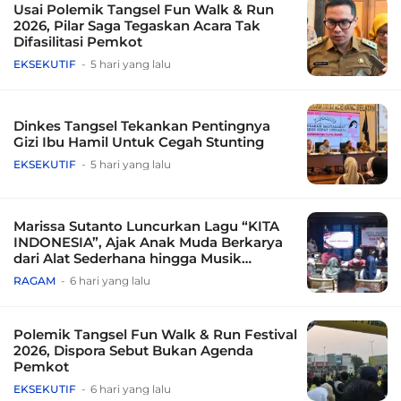
Usai Polemik Tangsel Fun Walk & Run
2026, Pilar Saga Tegaskan Acara Tak
Difasilitasi Pemkot
EKSEKUTIF
5 hari yang lalu
Dinkes Tangsel Tekankan Pentingnya
Gizi Ibu Hamil Untuk Cegah Stunting
EKSEKUTIF
5 hari yang lalu
Marissa Sutanto Luncurkan Lagu “KITA
INDONESIA”, Ajak Anak Muda Berkarya
dari Alat Sederhana hingga Musik
Tradisional
RAGAM
6 hari yang lalu
Polemik Tangsel Fun Walk & Run Festival
2026, Dispora Sebut Bukan Agenda
Pemkot
EKSEKUTIF
6 hari yang lalu