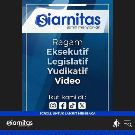
siarnitas
Jernih Menyiarkan