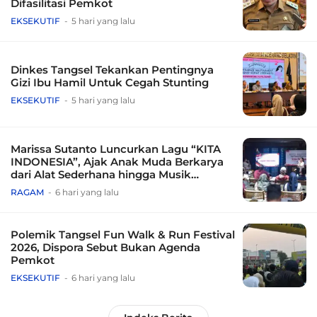
Difasilitasi Pemkot
EKSEKUTIF
5 hari yang lalu
Dinkes Tangsel Tekankan Pentingnya
Gizi Ibu Hamil Untuk Cegah Stunting
EKSEKUTIF
5 hari yang lalu
Marissa Sutanto Luncurkan Lagu “KITA
INDONESIA”, Ajak Anak Muda Berkarya
dari Alat Sederhana hingga Musik
Tradisional
RAGAM
6 hari yang lalu
Polemik Tangsel Fun Walk & Run Festival
2026, Dispora Sebut Bukan Agenda
Pemkot
EKSEKUTIF
6 hari yang lalu