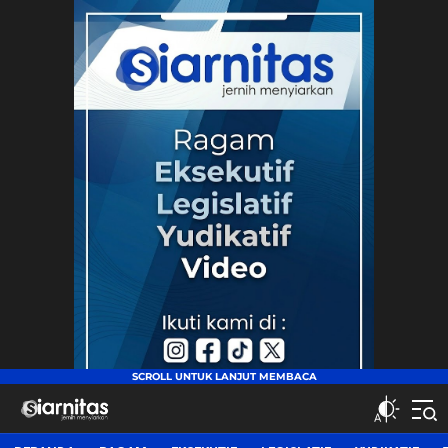
siarnitas
Jernih Menyiarkan