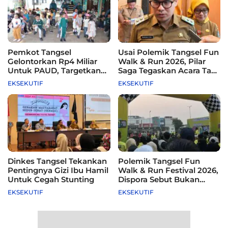
Pemkot Tangsel
Usai Polemik Tangsel Fun
Gelontorkan Rp4 Miliar
Walk & Run 2026, Pilar
Untuk PAUD, Targetkan
Saga Tegaskan Acara Tak
115 Sekolah
Difasilitasi Pemkot
EKSEKUTIF
EKSEKUTIF
Dinkes Tangsel Tekankan
Polemik Tangsel Fun
Pentingnya Gizi Ibu Hamil
Walk & Run Festival 2026,
Untuk Cegah Stunting
Dispora Sebut Bukan
Agenda Pemkot
EKSEKUTIF
EKSEKUTIF