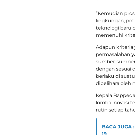
”Kemudian pros
lingkungan, pot
teknologi baru 
memenuhi kriteri
Adapun kriteri
permasalahan y
sumber-sumber y
dengan sesuai d
berlaku di suat
dipelihara oleh 
Kepala Bappeda
lomba inovasi t
rutin setiap ta
BACA JUGA :
19