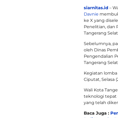
siarnitas.id
– Wa
Davnie
membuka 
ke X yang dise
Penelitian, da
Tangerang Selat
Sebelumnya, pad
oleh Dinas Pem
Pengendalian P
Tangerang Selat
Kegiatan lomba 
Ciputat, Selasa (
Wali Kota Tang
teknologi tepat
yang telah dike
Baca Juga :
Pem