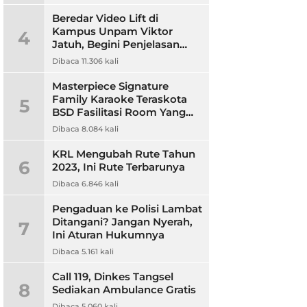
Beredar Video Lift di
Kampus Unpam Viktor
4
Jatuh, Begini Penjelasan
Rektor Unpam
Dibaca 11.306 kali
Masterpiece Signature
Family Karaoke Teraskota
5
BSD Fasilitasi Room Yang
Nyaman dan Harga
Dibaca 8.084 kali
Terjangkau
KRL Mengubah Rute Tahun
6
2023, Ini Rute Terbarunya
Dibaca 6.846 kali
Pengaduan ke Polisi Lambat
Ditangani? Jangan Nyerah,
7
Ini Aturan Hukumnya
Dibaca 5.161 kali
Call 119, Dinkes Tangsel
8
Sediakan Ambulance Gratis
Dibaca 5.060 kali