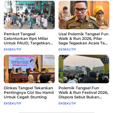
Pemkot Tangsel
Usai Polemik Tangsel Fun
Gelontorkan Rp4 Miliar
Walk & Run 2026, Pilar
Untuk PAUD, Targetkan
Saga Tegaskan Acara Tak
115 Sekolah
Difasilitasi Pemkot
EKSEKUTIF
EKSEKUTIF
Dinkes Tangsel Tekankan
Polemik Tangsel Fun
Pentingnya Gizi Ibu Hamil
Walk & Run Festival 2026,
Untuk Cegah Stunting
Dispora Sebut Bukan
Agenda Pemkot
EKSEKUTIF
EKSEKUTIF