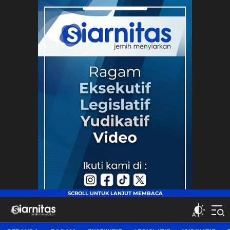
siarnitas
Jernih Menyiarkan