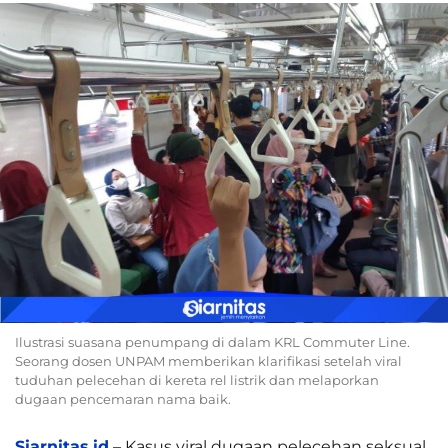
Ilustrasi suasana penumpang di dalam KRL Commuter Line.
Seorang dosen UNPAM memberikan klarifikasi setelah viral
tuduhan pelecehan di kereta rel listrik dan melaporkan
dugaan pencemaran nama baik.
Siarnitas.id
– Kasus viral dugaan pelecehan seksual