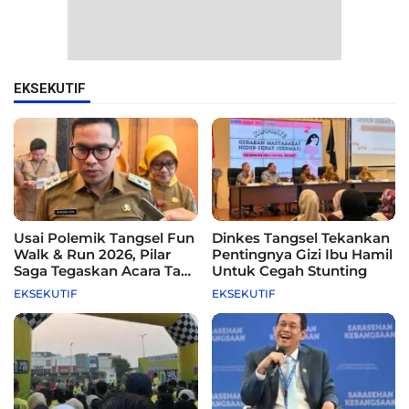
EKSEKUTIF
Usai Polemik Tangsel Fun
Dinkes Tangsel Tekankan
Walk & Run 2026, Pilar
Pentingnya Gizi Ibu Hamil
Saga Tegaskan Acara Tak
Untuk Cegah Stunting
Difasilitasi Pemkot
EKSEKUTIF
EKSEKUTIF