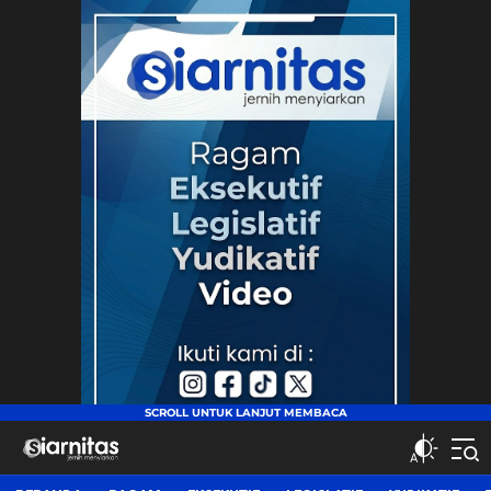
siarnitas
Jernih Menyiarkan