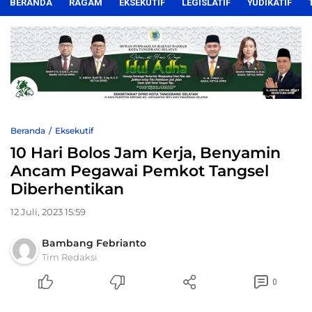
BERANDA
RAGAM
EKSEKUTIF
LEGISLATIF
YUDIKATIF
Beranda
Eksekutif
10 Hari Bolos Jam Kerja, Benyamin
Ancam Pegawai Pemkot Tangsel
Diberhentikan
12 Juli, 2023 15:59
Bambang Febrianto
Tim Redaksi
0