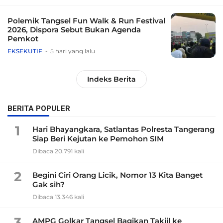
Polemik Tangsel Fun Walk & Run Festival
2026, Dispora Sebut Bukan Agenda
Pemkot
EKSEKUTIF
5 hari yang lalu
Indeks Berita
BERITA POPULER
1
Hari Bhayangkara, Satlantas Polresta Tangerang
Siap Beri Kejutan ke Pemohon SIM
Dibaca 20.791 kali
2
Begini Ciri Orang Licik, Nomor 13 Kita Banget
Gak sih?
Dibaca 13.346 kali
3
AMPG Golkar Tangsel Bagikan Takjil ke