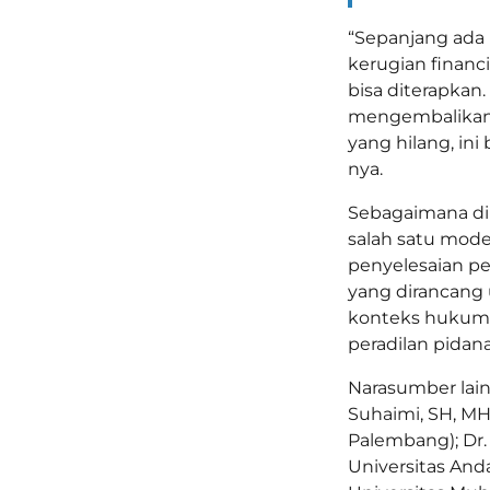
“Sepanjang ada
kerugian financi
bisa diterapkan.
mengembalikan 
yang hilang, in
nya.
Sebagaimana dike
salah satu model
penyelesaian pe
yang dirancang 
konteks hukum 
peradilan pidana
Narasumber lain
Suhaimi, SH, M
Palembang); Dr.
Universitas Anda