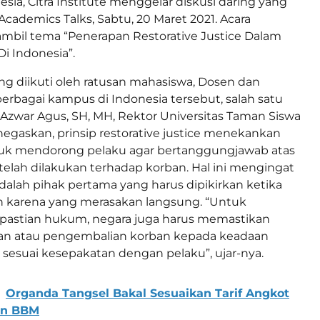
sia, Citra Institute menggelar diskusi daring yang
cademics Talks, Sabtu, 20 Maret 2021. Acara
mbil tema “Penerapan Restorative Justice Dalam
i Indonesia”.
g diikuti oleh ratusan mahasiswa, Dosen dan
berbagai kampus di Indonesia tersebut, salah satu
 Azwar Agus, SH, MH, Rektor Universitas Taman Siswa
gaskan, prinsip restorative justice menekankan
uk mendorong pelaku agar bertanggungjawab atas
telah dilakukan terhadap korban. Hal ini mengingat
alah pihak pertama yang harus dipikirkan ketika
an karena yang merasakan langsung. “Untuk
astian hukum, negara juga harus memastikan
n atau pengembalian korban kepada keadaan
n sesuai kesepakatan dengan pelaku”, ujar-nya.
Organda Tangsel Bakal Sesuaikan Tarif Angkot
an BBM