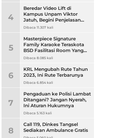
Beredar Video Lift di
Kampus Unpam Viktor
4
Jatuh, Begini Penjelasan
Rektor Unpam
Dibaca 11.307 kali
Masterpiece Signature
Family Karaoke Teraskota
5
BSD Fasilitasi Room Yang
Nyaman dan Harga
Dibaca 8.085 kali
Terjangkau
KRL Mengubah Rute Tahun
6
2023, Ini Rute Terbarunya
Dibaca 6.854 kali
Pengaduan ke Polisi Lambat
Ditangani? Jangan Nyerah,
7
Ini Aturan Hukumnya
Dibaca 5.163 kali
Call 119, Dinkes Tangsel
8
Sediakan Ambulance Gratis
Dibaca 5.060 kali